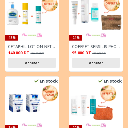
-13%
-21%
CETAPHIL LOTION NETTOYANTE 470 ML + DAYLONG KIDS LAIT SOLAIRE SPF50 150 ML NEW + DAYLONG FACE SENSITIVE SPF 50+ OFFERT
COFFRET SENSILIS PHOTOCORRECTION [HA50+] ECRAN INVISIBLE SPF50 50ML + SENSILIS EAU MICELLAIRE [AR] PEAU SENSIBLES 400ML + MINI GEL + TROUSSE OFFERT
140.000
DT
95.000
DT
160.000
DT
120.000
DT
Acheter
Acheter
En stock
En stock
-34%
-20%