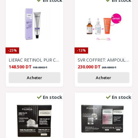
-25%
-13%
LIERAC RETINOL PUR CRÈME ANTI-RIDES 30 ML
SVR COFFRET: AMPOULE B HYDRA 30ML + AMPOULE C ANTI OXYDANT 30ML+ SVR SUN SECURE BLUR SPF 50+ 50ML
148.500
DT
230.000
DT
198.000
DT
265.000
DT
Acheter
Acheter
En stock
En stock