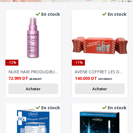
En stock
En stock
-12%
-11%
NUXE HAIR PRODUGIEUX - LE LAIT DEMELANT SANS RINCAGE 100ML
AVENE COFFRET LES DOUCEURS RELIPIDANTES
72.999
DT
140.000
DT
83.000
DT
157.900
DT
Acheter
Acheter
En stock
En stock