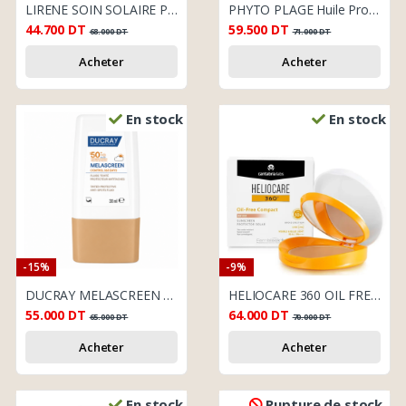
LIRENE SOIN SOLAIRE PROTECTEUR SPF50+ 175 ML
PHYTO PLAGE Huile Protectrice Cheveux – 100 ml
44.700
DT
59.500
DT
68.000
DT
71.000
DT
Acheter
Acheter
En stock
En stock
-15%
-9%
DUCRAY MELASCREEN FLUIDE TEINTÉ SPF50+ 30ML
HELIOCARE 360 OIL FREE COMPACR BEIGE SPF50+
55.000
DT
64.000
DT
65.000
DT
70.000
DT
Acheter
Acheter
En stock
Rupture de stock.