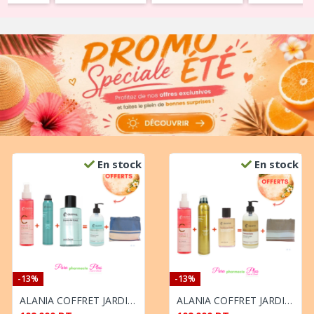
En stock
En stock
-13%
-13%
ALANIA COFFRET JARDIN SECRET PIERRE DE SOLEIL VIT C GEL NETTOYANT 250ML+ EAU PARFUMEE CHEVEUX ET CORPS 100ML+ DEODORANT PARFUME 200ML + GEL LAVANT CORPS 350ML ET SAC OFFERT
ALANIA COFFRET JARDIN SECRET TUBEREUSE DOREE VIT C GEL NETTOYANT 250ML+ EAU PARFUMEE CHEVEUX ET CORPS 100ML + DEODORANT PARFUME 200ML + GEL LAVANT CORPS 350ML ET SAC OFFERT