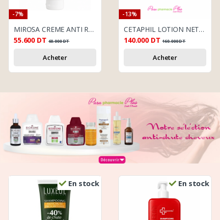
-7%
-13%
MIROSA CREME ANTI RUGOSITE 200ML
CETAPHIL LOTION NETTOYANTE 470 ML + DAYLONG KIDS LAIT SOLAIRE SPF50 150 ML NEW + DAYLONG FACE SENSITIVE SPF 50+ OFFERT
55.600
DT
140.000
DT
60.000
DT
160.000
DT
Acheter
Acheter
En stock
En stock