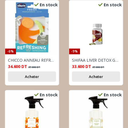
En stock
En stock
-6%
-9%
CHICCO ANNEAU REFREGIRANT SIGNE 4M+
SHIFAA LIVER DETOX GELLULES B30
34.600
DT
33.600
DT
37.000
DT
37.000
DT
Acheter
Acheter
En stock
En stock