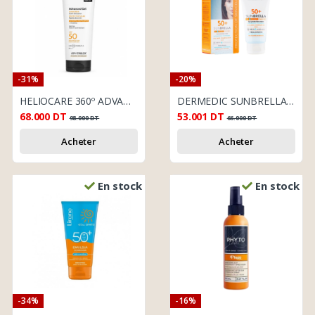
-31%
-20%
HELIOCARE 360º ADVANCED GEL SPF50 POUR TOUTE LA FAMILLE 250 ML
DERMEDIC SUNBRELLA SPF50+ (40 ML) – FLUIDE MATIFIANT ANTI-BRILLANCE INVISIBLE
68.000
DT
53.001
DT
98.000
DT
66.000
DT
Acheter
Acheter
En stock
En stock
-34%
-16%