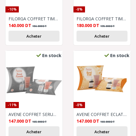
-10%
-8%
FILORGA COFFRET TIME FILLER EYES 5XP
FILORGA COFFRET TIME FILLER 5XP CREME GEL
140.000
DT
180.000
DT
156.000
DT
195.000
DT
Acheter
Acheter
En stock
En stock
-11%
-8%
AVENE COFFRET SERUM AVENE HYALURON ACTIV B3 + AVENE GELÉE GOMMANTE DOUCEUR 50ML
AVENE COFFRET ECLAT SERUM VITAMIN CG + AVENE GELEE GOMMANTE DOUCEUR 50ML OFFERT
147.000
DT
147.000
DT
165.000
DT
160.000
DT
Acheter
Acheter