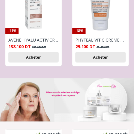
-11%
-18%
AVENE HYALU ACTIV CREME PROCEDURE RETINAL 0.1% 30ML
PHYTEAL VIT C CREME VISAGE 50ML
138.100
DT
29.100
DT
155.000
DT
35.400
DT
Acheter
Acheter
En stock
En stock