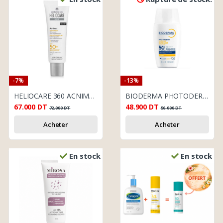
-7%
-13%
HELIOCARE 360 ACNIMAT
BIODERMA PHOTODERM XDEFENSE ULTRA FLUID INVISIBLE SPF50
67.000
DT
48.900
DT
72.000
DT
56.000
DT
Acheter
Acheter
En stock
En stock