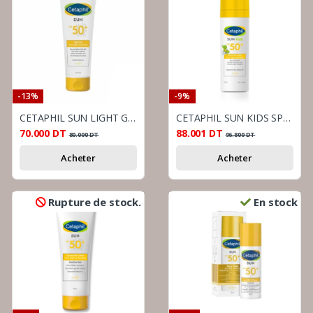
-13%
-9%
CETAPHIL SUN LIGHT GEL SPF50+ 100ML
CETAPHIL SUN KIDS SPF 50+ 150 ML
70.000
DT
88.001
DT
80.000
DT
96.800
DT
Acheter
Acheter
Rupture de stock.
En stock