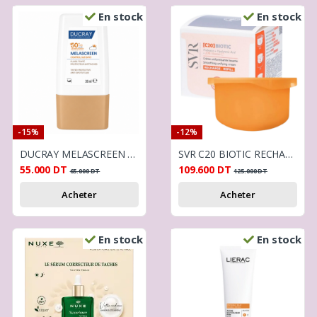
En stock
En stock
-15%
-12%
DUCRAY MELASCREEN FLUIDE TEINTÉ SPF50+ 30ML
SVR C20 BIOTIC RECHARGE 50ML
55.000
DT
109.600
DT
65.000
DT
125.000
DT
Acheter
Acheter
En stock
En stock