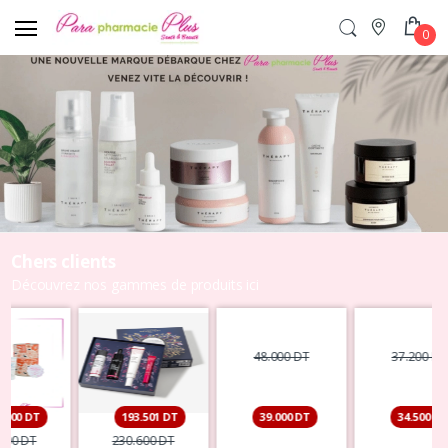
0
Chers clients
Découvrez nos gammes de produits ici
39.450 DT
39.000 DT
34.500 DT
37.000 DT
48.000 DT
37.200 DT