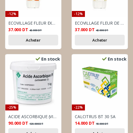
-12%
-12%
ECOVILLAGE FLEUR EXOTIQUE 400ML
ECOVILLAGE FLEUR DE JASMIN 400ML NEW
37.000
DT
37.000
DT
42.000
DT
42.000
DT
Acheter
Acheter
En stock
En stock
-25%
-22%
ACIDE ASCORBIQUE (VIT C) 1 KG PARACHIMIC
CALCITRUS BT 30 SA
90.000
DT
14.000
DT
120.000
DT
18.000
DT