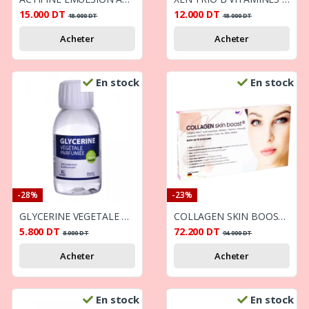
15.000
DT
12.000
DT
18.000
DT
18.000
DT
Acheter
Acheter
En stock
En stock
-28%
-23%
GLYCERINE VEGETALE PARFUMEE 90ML
COLLAGEN SKIN BOOST 10 AMPOULES
5.800
DT
72.200
DT
8.000
DT
94.000
DT
Acheter
Acheter
En stock
En stock