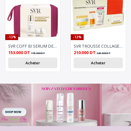
-13%
-13%
SVR COFF BI SERUM DENSITIUM 30ML+BAUME NUIT 15ML
SVR TROUSSE COLLAGEN BIOTIC+ C EYE+BAUME DEMAQUILMLANT OFFERT
153.000
DT
210.000
DT
175.000
DT
240.000
DT
Acheter
Acheter