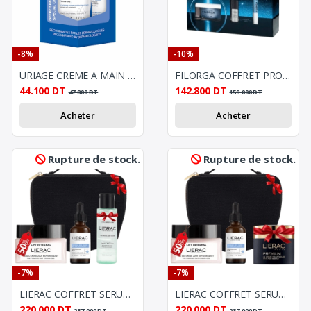
-8%
-10%
URIAGE CREME A MAIN CICATRISANTE +BAUME A LEVRE CICATRISANT
FILORGA COFFRET PROTOCOL REPULPANT
44.100
DT
142.800
DT
47.800
DT
159.000
DT
Acheter
Acheter
Rupture de stock.
Rupture de stock.
-7%
-7%
LIERAC COFFRET SERUM ANTI TACHES 30ML+LIFT INTEGRAL LE GEL CREME 50ML (-50%)+EAU MICELLAIRE 50ML (OFFERT)
LIERAC COFFRET SERUM ANTI TACHES 30ML+LIFT INTEGRAL LE GEL CREME 50ML (-50%)+PREMIUM CREME VOLUPTUEUSE 50ML (OFFERT)
220.000
DT
220.000
DT
237.000
DT
237.000
DT