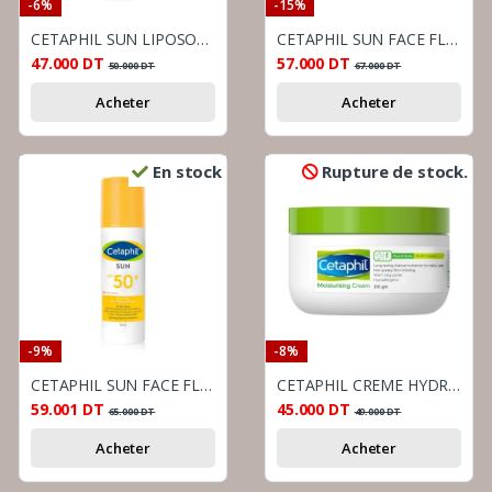
-6%
-15%
CETAPHIL SUN LIPOSOMAL LOTION SPF50+ 50ML
CETAPHIL SUN FACE FLUIDE INVISIBLE SPF50+
47.000
DT
57.000
DT
50.000
DT
67.000
DT
Acheter
Acheter
En stock
Rupture de stock.
-9%
-8%
CETAPHIL SUN FACE FLUIDE TEINTE LIGHT MEDIUM SPF50+ 50ML
CETAPHIL CREME HYDRATANTE POT 250G
59.001
DT
45.000
DT
65.000
DT
49.000
DT
Acheter
Acheter