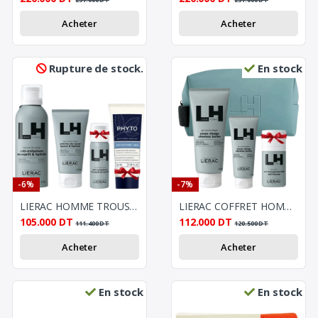
Acheter
Acheter
Rupture de stock.
En stock
-6%
-7%
LIERAC HOMME TROUSSE+PHYTOCYANE 100ML(OFFERT)+MOUSSE DE RASAGE 50ML(OFFERT)
LIERAC COFFRET HOMME DEO GRAT
105.000
DT
112.000
DT
111.400
DT
120.500
DT
Acheter
Acheter
En stock
En stock