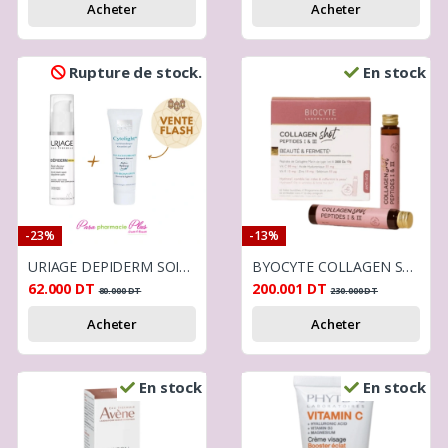
Acheter
Acheter
Rupture de stock.
En stock
-23%
-13%
URIAGE DEPIDERM SOIN DE JOUR ANTI TACHE SPF50+30ML + CYTOLNAT CYTOLIGHT GEL 30ML
BYOCYTE COLLAGEN SHOT SOL BUV ANTI AGE 10 FLS
62.000
DT
200.001
DT
80.000
DT
230.000
DT
Acheter
Acheter
En stock
En stock