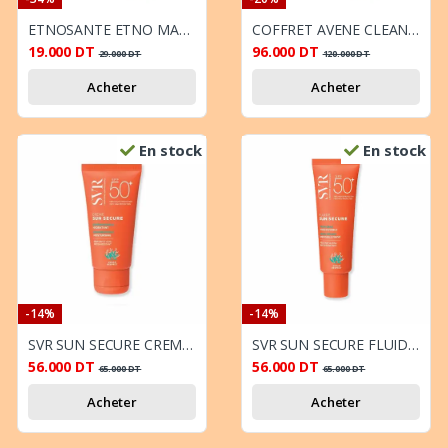
ETNOSANTE ETNO MAG LOT DE 2
COFFRET AVENE CLEANANCE COMEDOMED + CICALFATE + CREME REPARATRICE 40 ml + MINI GEL + TROUSSE OFFERTS
19.000
DT
96.000
DT
29.000
DT
120.000
DT
Acheter
Acheter
En stock
En stock
-14%
-14%
SVR SUN SECURE CREME SPF 50 + 50 ML
SVR SUN SECURE FLUIDE INVISIBLE 50ML
56.000
DT
56.000
DT
65.000
DT
65.000
DT
Acheter
Acheter