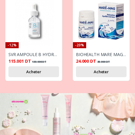
-12%
-20%
SVR AMPOULE B HYDRA PEAU SENSIBLE 30ML
BIOHEALTH MARE MAG BTE 60
115.001
DT
24.000
DT
130.000
DT
30.000
DT
Acheter
Acheter