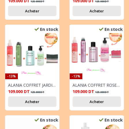
109.000
DT
109.000
DT
125.000
DT
125.000
DT
Acheter
Acheter
En stock
En stock
-13%
-13%
ALANIA COFFRET JARDIN SECRET FLEUR DE LUNE VIT C GEL NETTOYANT 250ML + EAU PARFUMEE CHEVEUX ET CORPS 100ML + DEODORANT PARFUME 200ML + GEL LAVANT CORPS 350ML ET SAC OFFERT
ALANIA COFFRET ROSE BOISEE PURETE+VIT C GEL NETTOYANT 250ML+ EAU PARFUMEE CHEVEUX ET CORPS 100ML+ DEODORANT PARFUME 200ML + GEL LAVANT CORPS 350ML ET SAC OFFERT
109.000
DT
109.000
DT
125.000
DT
125.000
DT
Acheter
Acheter
En stock
En stock