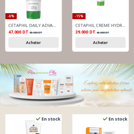
-6%
-15%
CETAPHIL DAILY ADVANCE LOTION ULTRA HYDRATANTE 225G
CETAPHIL CREME HYDRATANTE 100G
47.000
DT
39.000
DT
50.000
DT
46.000
DT
Acheter
Acheter
En stock
En stock