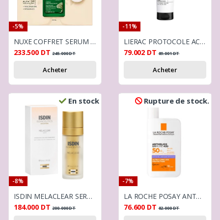
-5%
-11%
NUXE COFFRET SERUM CORRECTEUR DES TACHES 30ML + BRACELET EN PERLE OFFERT
LIERAC PROTOCOLE ACLAT - LE MASQUE PEELING 75ML
233.500
DT
79.002
DT
245.000
DT
89.001
DT
Acheter
Acheter
En stock
Rupture de stock.
-8%
-7%
ISDIN MELACLEAR SERUM 30 ML
LA ROCHE POSAY ANTHELIOS ANTI TACHES 50+
184.000
DT
76.600
DT
200.000
DT
82.000
DT