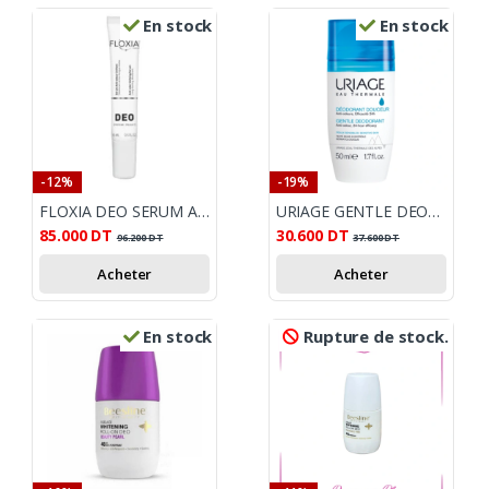
En stock
En stock
-12%
-19%
FLOXIA DEO SERUM ANTI-ODEUR UNIFIANT 15ML
URIAGE GENTLE DEODERANT ROLL ON 50 ML
85.000
DT
30.600
DT
96.200
DT
37.600
DT
Acheter
Acheter
En stock
Rupture de stock.