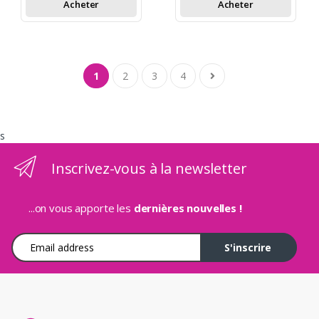
Acheter
Acheter
1
2
3
4
s
Inscrivez-vous à la newsletter
...on vous apporte les
dernières nouvelles !
Adresse e-mail
S'inscrire