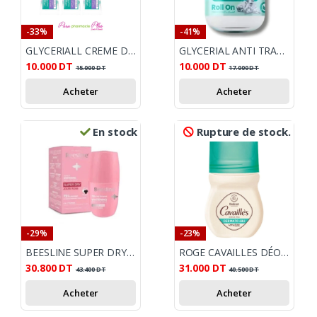
-33%
-41%
GLYCERIALL CREME DEO AISSELLES SENSIBLES 30ML LOT DE 3
GLYCERIAL ANTI TRANSPIRANT ROLL ON FL 50ML
10.000
DT
10.000
DT
15.000
DT
17.000
DT
Acheter
Acheter
En stock
Rupture de stock.
-29%
-23%
BEESLINE SUPER DRY JOURI ROSE DÉODORANT ROLL ON 50ML
ROGE CAVAILLES DÉO SOIN DERMATO ROLL-ON 50 ML
30.800
DT
31.000
DT
43.400
DT
40.500
DT
Acheter
Acheter