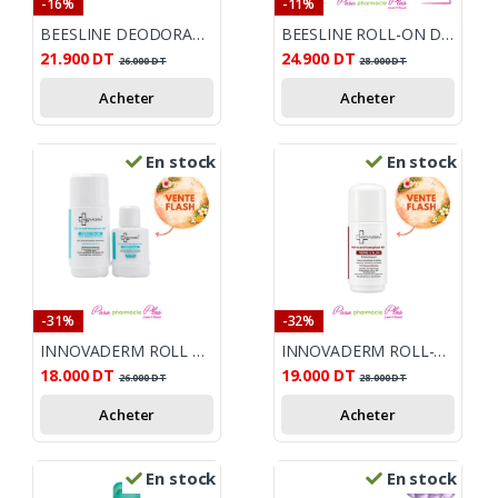
-16%
-11%
BEESLINE DEODORANT ROLL ON BEAUTY PEARL 4EN1 50ML
BEESLINE ROLL-ON DEO ECLAIRCISSANT SANS PARFUM 4EN1 50ML
21.900
DT
24.900
DT
26.000
DT
28.000
DT
Acheter
Acheter
En stock
En stock
-31%
-32%
INNOVADERM ROLL ON + RECHARGE 50ML OFFERTE
INNOVADERM ROLL-ON ANTI TRANSPIRANT ECLAIRCISSANT
18.000
DT
19.000
DT
26.000
DT
28.000
DT
Acheter
Acheter
En stock
En stock