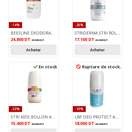
-14%
-26%
BEESLINE DEODORANT ROLL ON BLANCHEUR ARABIAN OUD 4EN1 50ML
STRIDERMA STRI ROLLON ANTI TRNSPIRANT ECLAIRCISSANT
24.800
DT
17.100
DT
29.000
DT
23.000
DT
Acheter
Acheter
En stock
Rupture de stock.
-23%
-10%
STRI KIDS ROLLON ANTI TRANSPIRANT
LRP DEO PROTECT ANTI TRANSPIRANT 24H 50ML
15.400
DT
18.000
DT
20.000
DT
20.000
DT