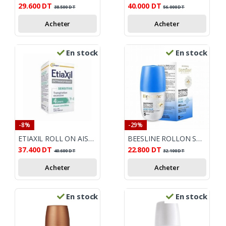
29.600
DT
40.000
DT
38.500
DT
56.000
DT
Acheter
Acheter
En stock
En stock
-8%
-29%
ETIAXIL ROLL ON AISSELLE PEAUX SENSIBLES 15ML
BEESLINE ROLLON SPORT PULSE 4EN1 50ML
37.400
DT
22.800
DT
40.600
DT
32.100
DT
Acheter
Acheter
En stock
En stock