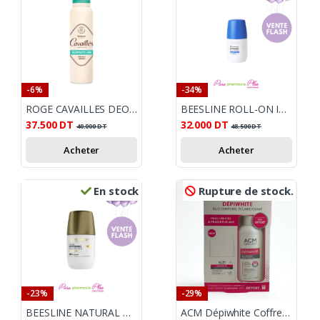
-6%
-34%
ROGE CAVAILLES DEO SOIN DERMATO SPRAY PEAUX SENSIBLES 150ML
BEESLINE ROLL-ON INSTANT WHITE +VIT C
37.500
DT
32.000
DT
40.000
DT
48.500
DT
Acheter
Acheter
En stock
Rupture de stock.
-23%
-29%
BEESLINE NATURAL WHITENING ROLL-ON HAIR DELAYING 50ML
ACM Dépiwhite Coffret Duo Corporel Éclaircissant