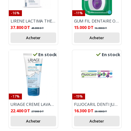
-16%
-11%
LIRENE LACTIMA THERAPY+ GEL INTIME ANTI INFLAMATOIRE 300ML
GUM FIL DENTAIRE ORTHO FLOSS CIRE 2030
37.800
DT
15.000
DT
45.000
DT
16.800
DT
Acheter
Acheter
En stock
En stock
-17%
-19%
URIAGE CREME LAVANTE PEAUX SENSIBLE 200ML
FLUOCARIL DENTI JUNIOR GEL BUBBLE GUM 75ML
22.400
DT
16.300
DT
27.000
DT
20.000
DT
Acheter
Acheter