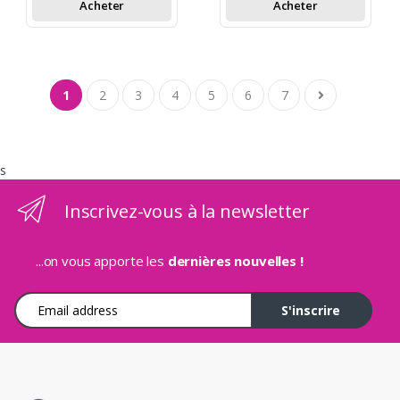
Acheter
Acheter
1
2
3
4
5
6
7
s
Inscrivez-vous à la newsletter
...on vous apporte les
dernières nouvelles !
Adresse e-mail
S'inscrire