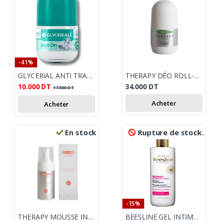
-41%
GLYCERIAL ANTI TRANSPIRANT ROLL ON FL 50ML
THERAPY DÉO ROLL-ON ÉCLAIRCISSANT
10.000
DT
34.000
DT
17.000
DT
Acheter
Acheter
En stock
Rupture de stock.
-15%
THERAPY MOUSSE INTIME
BEESLINE GEL INTIME ECLAIRCISSANT STEP 1 200ML