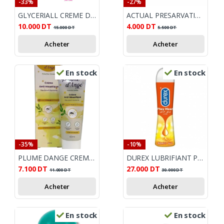
-33%
-27%
GLYCERIALL CREME DEO AISSELLES SENSIBLES 30ML LOT DE 3
ACTUAL PRESARVATIF STRAWBERRY BTE3
10.000
DT
4.000
DT
15.000
DT
5.500
DT
Acheter
Acheter
En stock
En stock
-35%
-10%
PLUME DANGE CREME ANTI MOUSTIQUE 40ML
DUREX LUBRIFIANT PLAY HEAT
7.100
DT
27.000
DT
11.000
DT
30.000
DT
Acheter
Acheter
En stock
En stock