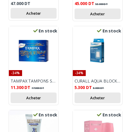
47.000
DT
45.000
DT
53.000
DT
Acheter
Acheter
En stock
En stock
-34%
-34%
TAMPAX TAMPONS SUPER PLUS 12 PIECES
CURALL AQUA BLOCK PANSEMENTS HYDROCOLLOÏDES 7X5 CM B/5
11.300
DT
5.300
DT
17.000
DT
8.000
DT
Acheter
Acheter
En stock
En stock