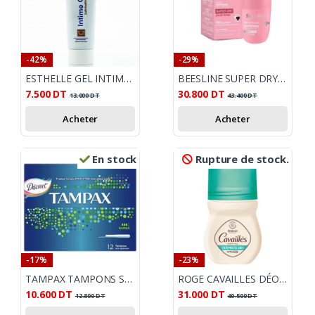
-42%
-29%
ESTHELLE GEL INTIME LUBRIFIANT 50ML
BEESLINE SUPER DRY JOURI ROSE DÉODORANT ROLL ON 50ML
7.500
DT
30.800
DT
13.000
DT
43.400
DT
Acheter
Acheter
En stock
Rupture de stock.
-17%
-23%
TAMPAX TAMPONS SUPER 12PIECES
ROGE CAVAILLES DÉO SOIN DERMATO ROLL-ON 50 ML
10.600
DT
31.000
DT
12.800
DT
40.500
DT