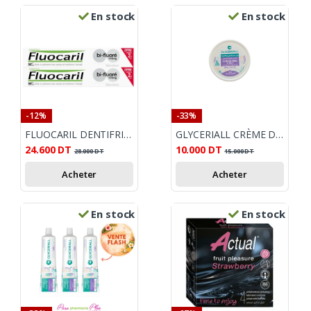
En stock
En stock
-12%
-33%
FLUOCARIL DENTIFRICE BLANCHEUR BI-FLUORE LOT DE 2 X 75 ML
GLYCERIALL CRÈME DÉO 2EN1 (100 ML)
24.600
DT
10.000
DT
28.000
DT
15.000
DT
Acheter
Acheter
En stock
En stock