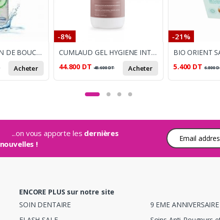
-8%
-21%
APHTAKALM BAIN DE BOUCHE APHTES ET LESIONS 500ML
CUMLAUD GEL HYGIENE INTIME CLX 500ML
44.800
DT
5.400
DT
Acheter
Acheter
T
48.600
DT
6.800
D
...on vous apporte les
dernières
Adresse e-mail
nouvelles !
ENCORE PLUS sur notre site
SOIN DENTAIRE
9 EME ANNIVERSAIRE
FLASH SALE
Soins Anti-Rougeurs e