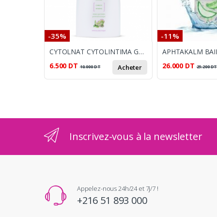
-35%
-11%
CYTOLNAT CYTOLINTIMA GEL INTIME 100ML
6.500
DT
26.000
DT
Acheter
10.000
DT
29.200
D
Inscrivez-vous à la newsletter
Appelez-nous 24h/24 et 7j/7 !
+216 51 893 000