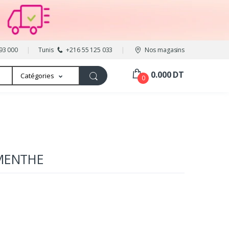
93 000
Tunis
+216 55 125 033
Nos magasins
0.000 DT
Catégories
0
 MENTHE