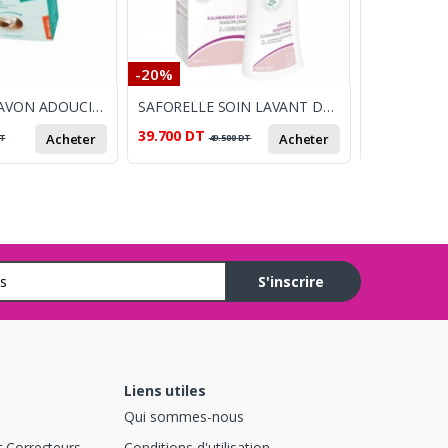
-20%
-24%
BIO ORIENT SAVON ADOUCISSANT À L'HUILE DE NOIX DE COCO 90G
SAFORELLE SOIN LAVANT DOUX APAISANT 500 ML
39.700
DT
20.600
DT
Acheter
Acheter
T
49.500
DT
2
S'inscrire
Liens utiles
Qui sommes-nous
t Correcteurs
Conditions d'utilisation