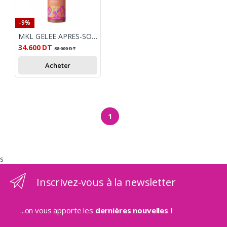
-9%
MKL GELEE APRES-SOLEIL MONOI ED MOHEA 100ML
34.600
DT
38.000
DT
Acheter
1
s
Inscrivez-vous à la newsletter
...on vous apporte les
dernières nouvelles !