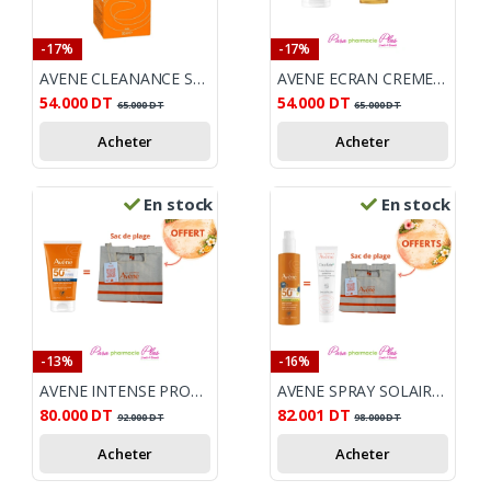
-17%
-17%
AVENE CLEANANCE SPF 50+ ULTRA LEGER ANTI IMPERFECTION 50ML
AVENE ECRAN CREME SOLAIRE SPF50+ 50ML + AVENE XERACALM HUILE LAVANTE OFFERT
54.000
DT
54.000
DT
65.000
DT
65.000
DT
Acheter
Acheter
En stock
En stock
-13%
-16%
AVENE INTENSE PROTECT SPF50+ 150ML INVISIBLE + SAC DE PLAGE OFFERT
AVENE SPRAY SOLAIRE KIDS SPF50+ 200ML+ CREME CICALFATE+ 40ML OFFERTE+SAC DE PLAGE
80.000
DT
82.001
DT
92.000
DT
98.000
DT
Acheter
Acheter