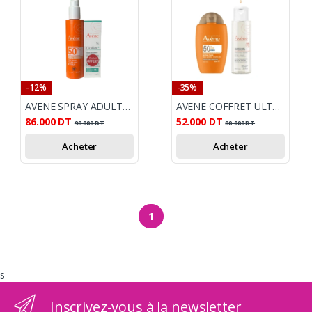
-12%
-35%
AVENE SPRAY ADULTE SPF50+ 200ML+ CREME CICALFATE+ 40ML OFFERTE
AVENE COFFRET ULTRA FLUIDE PERFECTEUR TEINTEE SPF50 50ML+ EAU MICELLAIRE 100ML OFFERTE
86.000
DT
52.000
DT
98.000
DT
80.000
DT
Acheter
Acheter
1
s
Inscrivez-vous à la newsletter