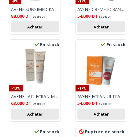
-8%
-17%
AVENE SUNSIMED KA 80 ML
AVENE CREME ECRAN MINERALE HAUTE PROTECTION SPF 50+ 50ML
88.000
DT
54.000
DT
96.000
DT
65.000
DT
Acheter
Acheter
En stock
En stock
-13%
-17%
AVENE LAIT ECRAN MINERAL SPF50+ 100ML
AVENE ECRAN ULTRA FLUID INVISIBLE SPF50+ 50ML + APRES SOLEIL OFFERT
63.000
DT
54.000
DT
72.000
DT
65.000
DT
Acheter
Acheter
En stock
Rupture de stock.