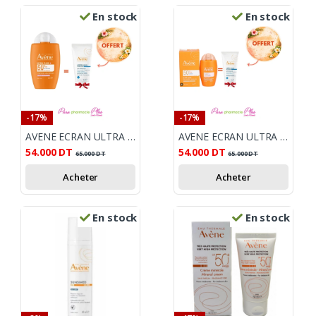
En stock
En stock
-17%
-17%
AVENE ECRAN ULTRA FLUIDE ECLAT/ RADIANCE 50ML + APRES - SOLEIL OFFERT
AVENE ECRAN ULTRA FLUID PERFECTEUR TEINTE SPF50+ 50ML + AVENE APRES SOLEIL OFFERT
54.000
DT
54.000
DT
65.000
DT
65.000
DT
Acheter
Acheter
En stock
En stock