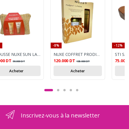
-8%
-12%
TROUSSE NUXE SUN LAIT FRAICHEUR APRES-SILEIL+ HUILE DE DOUCE PRODIGIEUX OFFERT
NUXE COFFRET PRODIGIEUX LE PARFUM 30ML
000
DT
120.000
DT
75.000
90.000
DT
130.000
DT
Acheter
Acheter
Inscrivez-vous à la newsletter