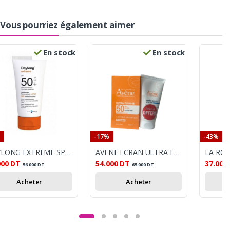
Vous pourriez également aimer
En stock
En stock
-17%
-43%
DAYLONG EXTREME SPF50+ LAIT SOLAIRE 50ML
AVENE ECRAN ULTRA FLUID INVISIBLE SPF50+ 50ML + APRES SOLEIL OFFERT
000
DT
54.000
DT
37.001
56.000
DT
65.000
DT
Acheter
Acheter