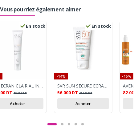
Vous pourriez également aimer
En stock
En stock
-14%
-16%
SVR ECRAN CLAIRIAL INVISIBLE SPF50+ 40ML
SVR SUN SECURE ECRAN MINERALE TEINTEE PEAUX NORMALES A MIXT SPF50+
000
DT
56.000
DT
82.001
72.000
DT
65.000
DT
Acheter
Acheter