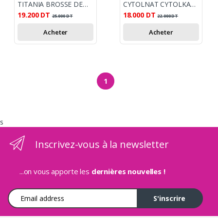
TITANIA BROSSE DEMELANTE FLEXIBLE /PICOTS ET POILS
CYTOLNAT CYTOLKARITE MASQUE DE SOIN CAPILLAIRE 150ML
19.200
DT
18.000
DT
25.000
DT
22.000
DT
Acheter
Acheter
1
s
Inscrivez-vous à la newsletter
...on vous apporte les
dernières nouvelles !
Adresse e-mail
S'inscrire