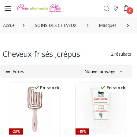
0
Accueil
SOINS DES CHEVEUX
Masques
Cheveux frisés ,crépus
2 résultats
Filtres
Nouvel arrivage
En stock
En stock
-23%
-18%