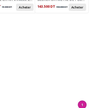
T
143.500
DT
Acheter
Acheter
19.000
DT
150.000
DT
1