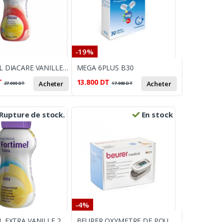
-19%
FORTIMEL DIACARE VANILLE VANILLE
MEGA 6PLUS B30
T
13.800
DT
Acheter
Acheter
27.000
DT
17.000
DT
Rupture de stock.
En stock
-4%
FORTIMEL EXTRA VANILLE 200 ML
BEURER OXYMETRE DE POULS PO30