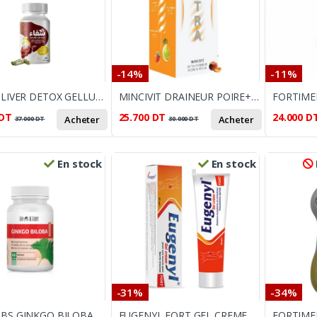
-14%
-11%
SHIFAA LIVER DETOX GELLULES B30
MINCIVIT DRAINEUR POIRE+PECHE
DT
25.700
DT
24.000
D
Acheter
Acheter
37.000
DT
30.000
DT
En stock
En stock
-31%
-34%
BIOHERBS GINKGO BILOBA EXTRAIT 60 GELULES
EUGENYL FORT GEL CREME