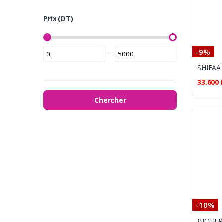
Prix (DT)
-9%
—
33.600
Chercher
-10%