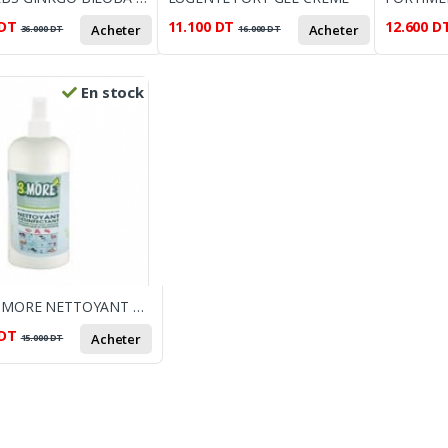
DT
11.100
DT
12.600
D
Acheter
Acheter
36.000
DT
16.000
DT
En stock
POLY 3 MORE NETTOYANT DÉSINFECTANT
DT
Acheter
15.000
DT