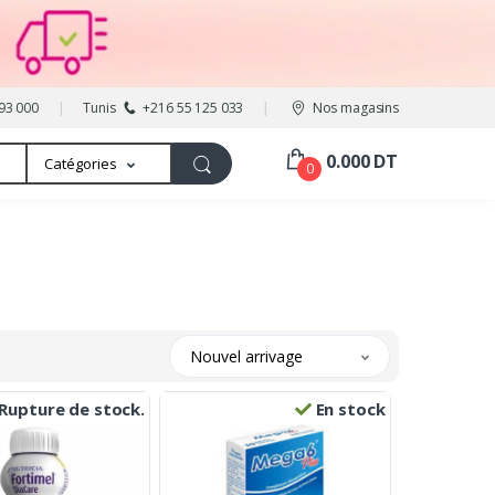
93 000
Tunis
+216 55 125 033
Nos magasins
0.000 DT
Catégories
0
Nouvel arrivage
Rupture de stock.
En stock