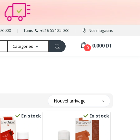
93 000
Tunis
+216 55 125 033
Nos magasins
0.000 DT
Catégories
0
Nouvel arrivage
En stock
En stock