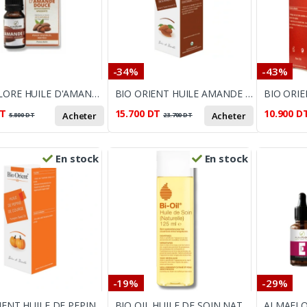
-34%
-43%
ALMAFLORE HUILE D'AMANDE DOUCE 10 ML
BIO ORIENT HUILE AMANDE DOUCE 90ML
T
15.700
DT
10.900
D
Acheter
Acheter
5.800
DT
23.700
DT
En stock
En stock
-19%
-29%
BIO ORIENT HUILE DE PEPIN DE COURGE 10ML
BIO OIL HUILE DE SOIN NATURELLE 125ML