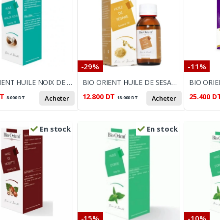
-29%
-11%
BIO ORIENT HUILE NOIX DE COCO 10ML
BIO ORIENT HUILE DE SESAME 90ML
T
12.800
DT
25.400
D
Acheter
Acheter
8.000
DT
18.000
DT
En stock
En stock
-15%
-10%