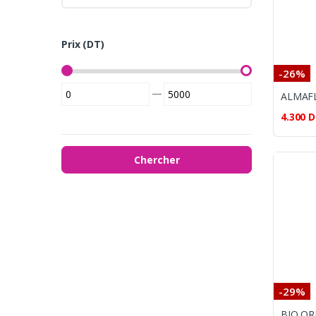
Prix (DT)
-26%
—
4.300
D
Chercher
-29%