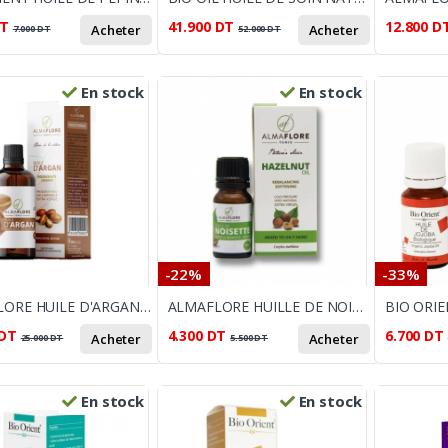
T
41.900
DT
12.800
D
Acheter
Acheter
7.000
DT
52.000
DT
En stock
En stock
-22%
-33%
ALMAFLORE HUILE D'ARGAN BIO 50ML
ALMAFLORE HUILLE DE NOISETTE 10ML
DT
4.300
DT
6.700
DT
Acheter
Acheter
25.000
DT
5.500
DT
En stock
En stock