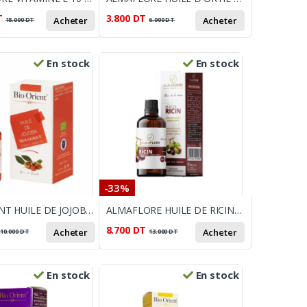
T
3.800
DT
Acheter
Acheter
18.000
DT
6.000
DT
En stock
En stock
-33%
BIO ORIENT HUILE DE JOJOBA 10ML
ALMAFLORE HUILE DE RICIN BIO 50ML
8.700
DT
Acheter
Acheter
10.000
DT
13.000
DT
En stock
En stock