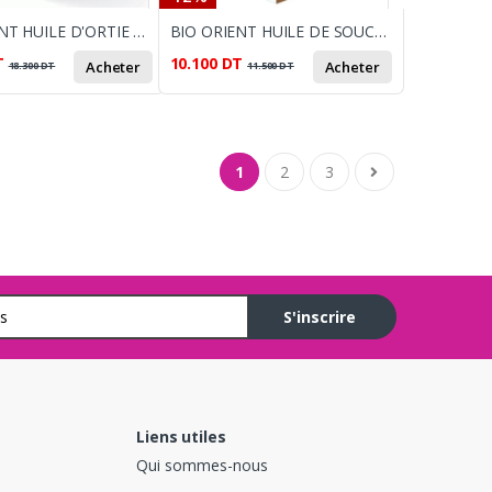
BIO ORIENT HUILE D'ORTIE 90ML
BIO ORIENT HUILE DE SOUCHET 10ML
T
10.100
DT
Acheter
Acheter
18.300
DT
11.500
DT
1
2
3
S'inscrire
Liens utiles
Qui sommes-nous