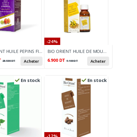
-24%
BIO ORIENT HUILE PEPINS FIGUE DE BARBARIE 10 ML
BIO ORIENT HUILE DE MOUTARDE 10ML
T
6.900
DT
Acheter
Acheter
28.500
DT
9.100
DT
En stock
En stock
-12%