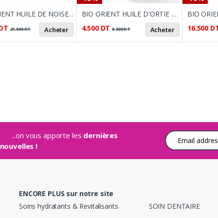
BIO ORIENT HUILE DE NOISETTE 90ML
BIO ORIENT HUILE D'ORTIE 10 ML
DT
4.500
DT
16.500
D
Acheter
Acheter
21.500
DT
5.300
DT
...on vous apporte les
dernières
Adresse e-mail
nouvelles !
ENCORE PLUS sur notre site
Soins hydratants & Revitalisants
SOIN DENTAIRE