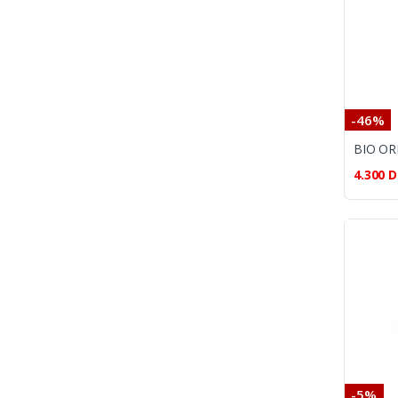
-46%
4.300
D
-5%