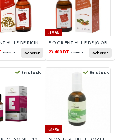
-13%
BIO ORIENT HUILE DE RICIN 90ML
BIO ORIENT HUILE DE JOJOBA 90ML
T
23.400
DT
Acheter
Acheter
19.000
DT
27.000
DT
En stock
En stock
-37%
ALMAFLORE VITAMINE E 10 ML
ALMAFLORE HUILE D'ORTIE 10ML