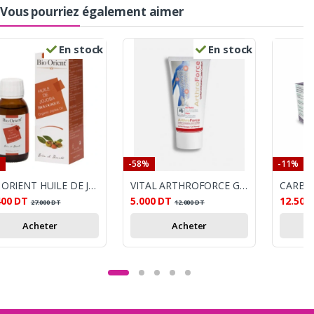
Vous pourriez également aimer
En stock
En stock
-58%
-11%
BIO ORIENT HUILE DE JOJOBA 90ML
VITAL ARTHROFORCE GEL DE MASSAGE 45G
CARBO
400
DT
5.000
DT
12.500
27.000
DT
12.000
DT
Acheter
Acheter