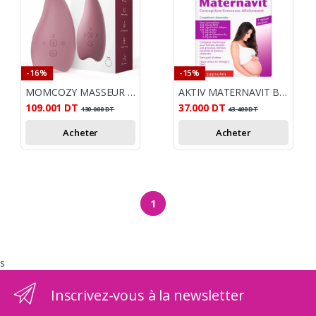
-16%
-15%
MOMCOZY MASSEUR DE LACTATION CHAUFFANT 2EN1
AKTIV MATERNAVIT B30
109.001
DT
37.000
DT
130.000
DT
43.400
DT
Acheter
Acheter
1
s
Inscrivez-vous à la newsletter