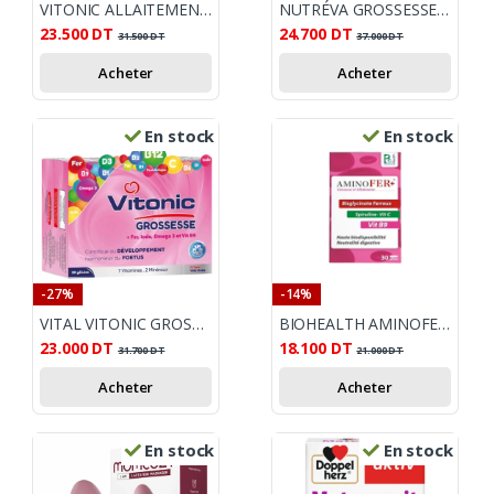
VITONIC ALLAITEMENT GELULES B45
NUTRÉVA GROSSESSE & ALLAITEMENT COMPLÉMENT ALIMENTAIRE
23.500
DT
24.700
DT
31.500
DT
37.000
DT
Acheter
Acheter
En stock
En stock
-27%
-14%
VITAL VITONIC GROSSESSE 30 GELULES
BIOHEALTH AMINOFER PLUS 30 GELULES
23.000
DT
18.100
DT
31.700
DT
21.000
DT
Acheter
Acheter
En stock
En stock