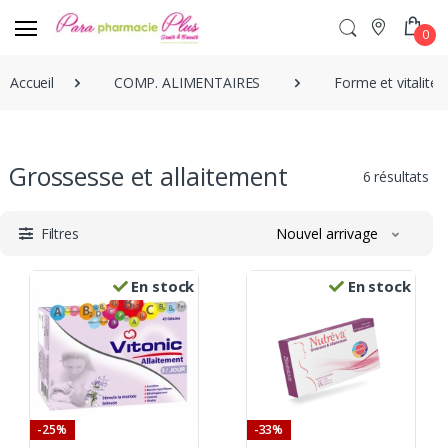
0
Accueil
COMP. ALIMENTAIRES
Forme et vitalité
Grossesse et allaitement
6 résultats
Filtres
Nouvel arrivage
En stock
En stock
-25%
-33%