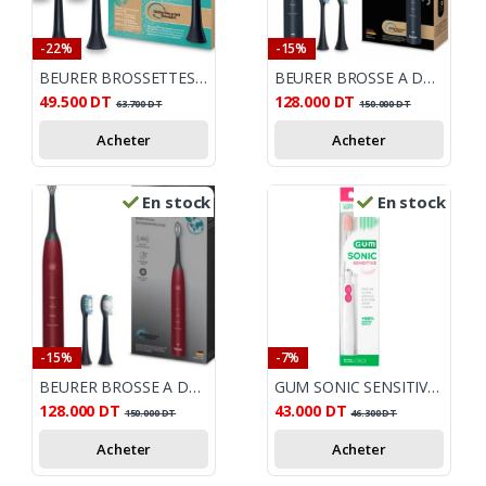
-22%
-15%
BEURER BROSSETTES 4 RECHARGES SC CLASSIC CLEAN
BEURER BROSSE A DENTS ELECTRIQUE SONIC SC30 NOIR
49.500
DT
128.000
DT
63.700
DT
150.000
DT
Acheter
Acheter
En stock
En stock
-15%
-7%
BEURER BROSSE A DENTS ELECT SONIC LE SC30 BORDEAU
GUM SONIC SENSITIVE BROSSE A DENTS ELECTRIQUE
128.000
DT
43.000
DT
150.000
DT
46.300
DT
Acheter
Acheter