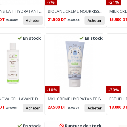
-7%
-21%
BABYLINS LAIT HYDRATANT 500ML 500ML
BIOLANE CREME NOURRISSANTE ET HYDRATANTE 100ML
DT
21.500
DT
15.900
D
Acheter
Acheter
35.620
DT
23.000
DT
En stock
En stock
-10%
-30%
ALPHANOVA GEL LAVANT DOUX BIO 200ML
MKL CREME HYDRATANTE BIO BABY GREEN 100ML
DT
23.500
DT
18.000
D
Acheter
Acheter
23.000
DT
26.000
DT
En stock
Rupture de stock.