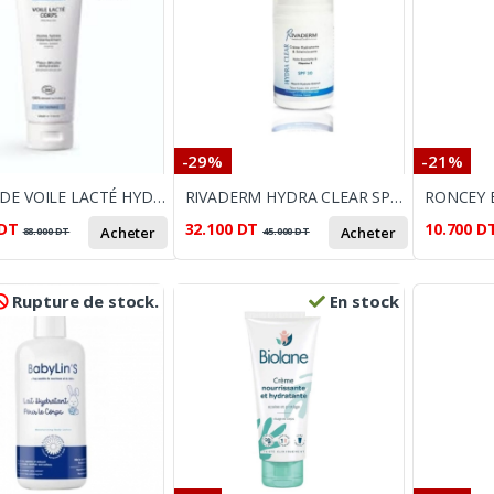
-29%
-21%
GAMARDE VOILE LACTÉ HYDRATANT POUR LE CORPS 200 ML
RIVADERM HYDRA CLEAR SPF30 50 ML
DT
32.100
DT
10.700
D
Acheter
Acheter
88.000
DT
45.000
DT
Rupture de stock.
En stock