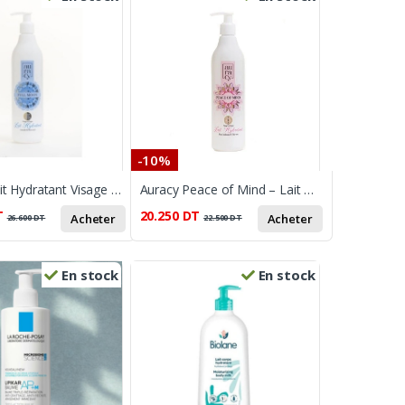
-10%
Auracy Lait Hydratant Visage & Corps – Lavande & Bois Sacré, 400 ml (Full Moon)
Auracy Peace of Mind – Lait Hydratant Visage & Corps à la Rose Indienne et au Thé Vert – 400 ml
T
20.250
DT
Acheter
Acheter
26.600
DT
22.500
DT
En stock
En stock