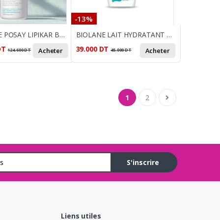
-13%
LA ROCHE POSAY LIPIKAR BAUME AP+M 400ML
BIOLANE LAIT HYDRATANT 350 ML
DT
39.000
DT
Acheter
Acheter
124.600
DT
45.000
DT
1
2
S'inscrire
Liens utiles