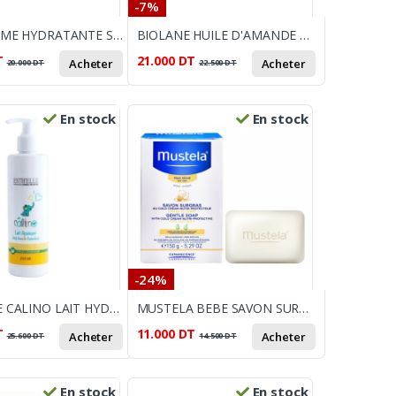
-7%
MILK CREME HYDRATANTE SPF30
BIOLANE HUILE D'AMANDE DOUCE 75ML
T
21.000
DT
Acheter
Acheter
20.000
DT
22.500
DT
En stock
En stock
-24%
ESTHELLE CALINO LAIT HYDRATANT APAISANT 250 ML
MUSTELA BEBE SAVON SURGRAS PAIN AU COLD-CREAM NUTRI-PROTECTEUR 100G
T
11.000
DT
Acheter
Acheter
25.600
DT
14.500
DT
En stock
En stock