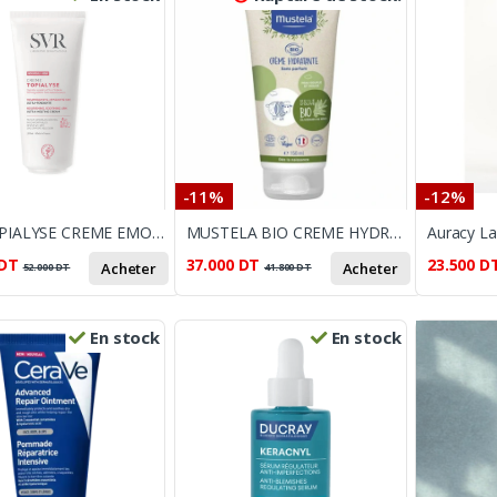
-11%
-12%
SVR TOPIALYSE CREME EMOLLIENTE 200ML
MUSTELA BIO CREME HYDRATANTE VISAGE ET CORPS 150ML
DT
37.000
DT
23.500
D
Acheter
Acheter
52.000
DT
41.800
DT
En stock
En stock