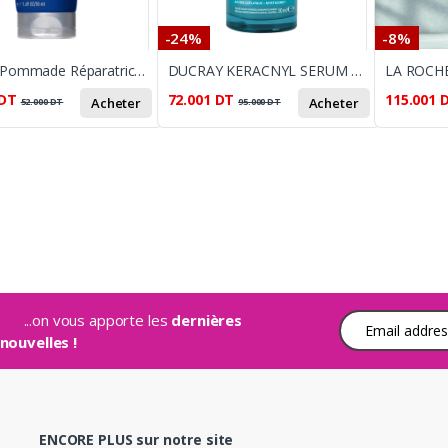
-24%
-8%
CeraVe Pommade Réparatrice 88 ml
DUCRAY KERACNYL SERUM REGULATEUR 30ML
DT
72.001
DT
115.001
Acheter
Acheter
52.000
DT
95.000
DT
...on vous apporte les
dernières
Adresse e-mail
nouvelles !
ENCORE PLUS sur notre site