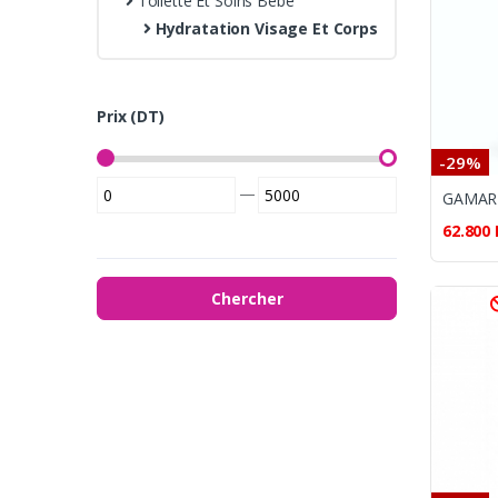
Toilette Et Soins Bébé
Hydratation Visage Et Corps
Prix (DT)
-29%
—
62.800
Chercher