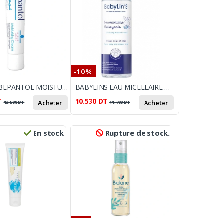
-10%
RONCEY BEPANTOL MOISTURIZING CREME 30GR
BABYLINS EAU MICELLAIRE NETTOYANTE 100ML 100ML
T
10.530
DT
Acheter
Acheter
13.500
DT
11.700
DT
En stock
Rupture de stock.