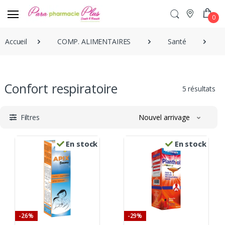
0
Accueil
COMP. ALIMENTAIRES
Santé
Confort respiratoire
5 résultats
Filtres
Nouvel arrivage
En stock
En stock
-26%
-29%