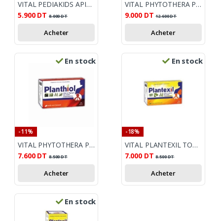
VITAL PEDIAKIDS APIX BAUME ENF 45G
VITAL PHYTOTHERA PLANTHIOL SIROP TAUX GRASSE 150ML
5.900
DT
9.000
DT
8.000
DT
12.600
DT
Acheter
Acheter
En stock
En stock
-11%
-18%
VITAL PHYTOTHERA PLANTHIOL TAUX GRASSE 15 GELULES
VITAL PLANTEXIL TOUX SECHE B/15
7.600
DT
7.000
DT
8.500
DT
8.500
DT
Acheter
Acheter
En stock