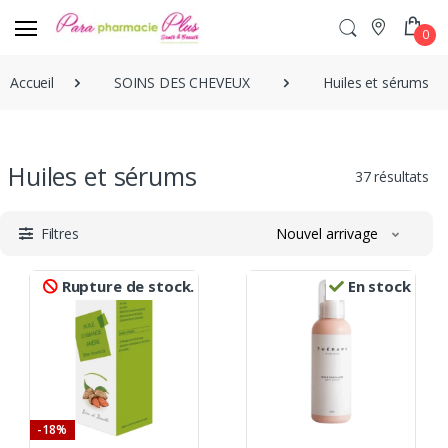
0
Accueil
SOINS DES CHEVEUX
Huiles et sérums
Huiles et sérums
37 résultats
Filtres
Nouvel arrivage
Rupture de stock.
En stock
-18%