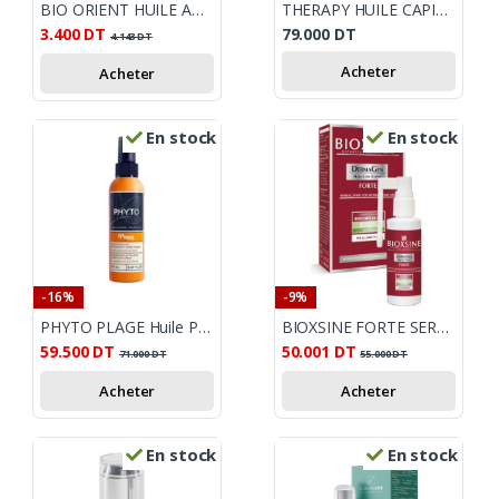
BIO ORIENT HUILE AMANDE AMERE 10 ML
THERAPY HUILE CAPILAIRE ANTI CHUTE 125ML
3.400
DT
79.000
DT
4.143
DT
Acheter
Acheter
En stock
En stock
-16%
-9%
PHYTO PLAGE Huile Protectrice Cheveux – 100 ml
BIOXSINE FORTE SERUM ANTI CHUTE 50ML
59.500
DT
50.001
DT
71.000
DT
55.000
DT
Acheter
Acheter
En stock
En stock