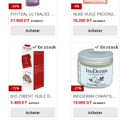
-36%
-8%
PHYTÉAL ULTRALISS SÉRUM TRAITANT A LA KERATINE 40ML
NUXE HUILE PRODIGIEUSE FLORALE 50ML
37.000
DT
76.200
DT
57.700
DT
82.500
DT
Acheter
Acheter
En stock
En stock
-15%
-27%
BIO ORIENT HUILE DE RICIN 10ML
INODERMA CHANTILLY COCO 150G
3.400
DT
19.000
DT
4.017
DT
25.900
DT
Acheter
Acheter