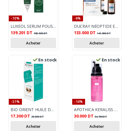
-10%
-6%
LUXEOL SERUM POUSSE 50 ML
DUCRAY NEOPTIDE EXPERT SERUM FORTIFIANT REDENSIFIANT 2*50ML
139.201
DT
133.000
DT
155.000
DT
141.500
DT
Acheter
Acheter
En stock
En stock
-31%
-14%
BIO ORIENT HUILE DE NOIX COCO 90 ML
APOTHICA KERALISS SERUM COREEN 50ML
17.300
DT
30.000
DT
25.000
DT
34.700
DT
Acheter
Acheter