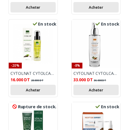
Acheter
Acheter
En stock
En stock
-20%
-8%
CYTOLNAT CYTOLCAP HUILE REVITALISANTE 50ML
CYTOLNAT CYTOLCAP SERUM CAPILLAIRE REPARATEUR 50ML
16.000
DT
33.000
DT
20.000
DT
36.000
DT
Acheter
Acheter
Rupture de stock.
En stock