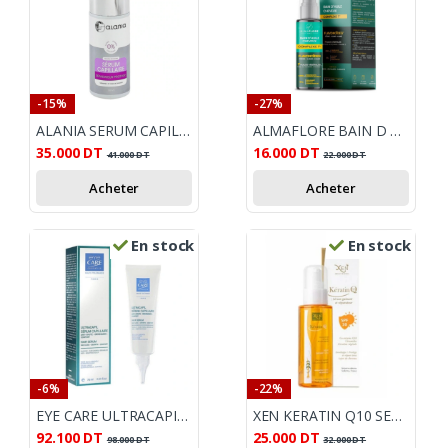
-15%
-27%
ALANIA SERUM CAPILAIRE REPARATEUR PRODIGE 50ML
ALMAFLORE BAIN D HUILE POUR CHEVEUX
35.000
DT
16.000
DT
41.000
DT
22.000
DT
Acheter
Acheter
En stock
En stock
-6%
-22%
EYE CARE ULTRACAPIL SERUM CAPILLAIRE 75ML
XEN KERATIN Q10 SERUM SPF30, 100G
92.100
DT
25.000
DT
98.000
DT
32.000
DT