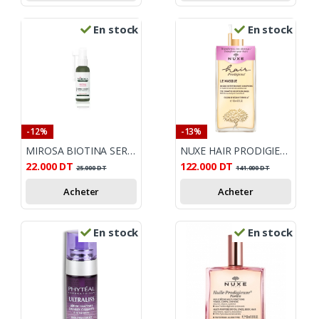
En stock
En stock
-12%
-13%
MIROSA BIOTINA SERUM ANTI CHUTE 50ML
NUXE HAIR PRODIGIEUX LA MASQUE NUTRITION AVANT SHAMPOOING 125ML
22.000
DT
122.000
DT
25.000
DT
141.000
DT
Acheter
Acheter
En stock
En stock