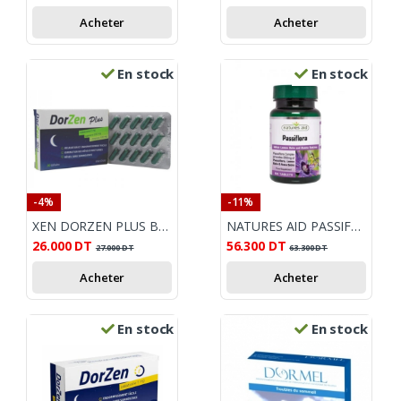
Acheter
Acheter
En stock
En stock
-4%
-11%
XEN DORZEN PLUS BT 30
NATURES AID PASSIFLORA 60 COMPRIMES
26.000
DT
56.300
DT
27.000
DT
63.300
DT
Acheter
Acheter
En stock
En stock