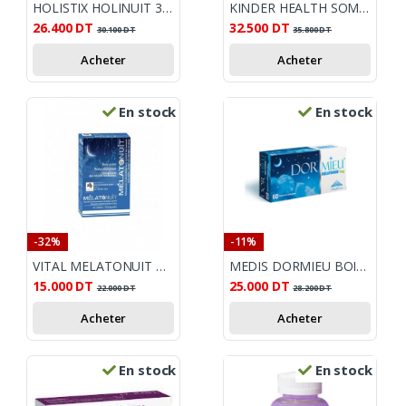
HOLISTIX HOLINUIT 30 GELULES
KINDER HEALTH SOMMEIL 60 GUMMIES
26.400
DT
32.500
DT
30.100
DT
35.800
DT
Acheter
Acheter
En stock
En stock
-32%
-11%
VITAL MELATONUIT B/30
MEDIS DORMIEU BOITE DE 60
15.000
DT
25.000
DT
22.000
DT
28.200
DT
Acheter
Acheter
En stock
En stock