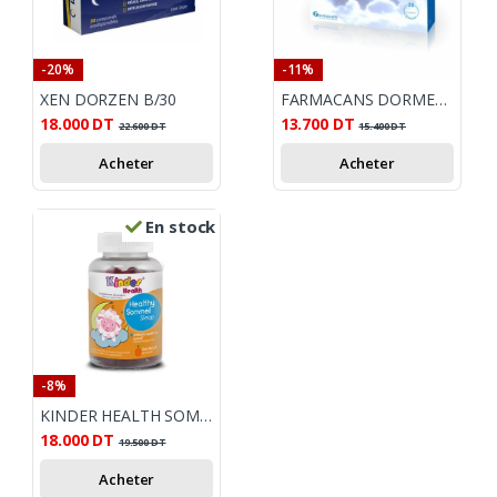
-20%
-11%
XEN DORZEN B/30
FARMACANS DORMEL B10 GELULES
18.000
DT
13.700
DT
22.600
DT
15.400
DT
Acheter
Acheter
En stock
-8%
KINDER HEALTH SOMMEIL 30 GUMMIES
18.000
DT
19.500
DT
Acheter