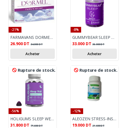
-21%
-8%
FARMAVANS DORMEL 30 GELULES
GUMMYBEAR SLEEP BT/60
26.900
DT
33.000
DT
34.000
DT
36.000
DT
Acheter
Acheter
Rupture de stock.
Rupture de stock.
-56%
-12%
HOLIGUMS SLEEP WELL 60 GUMMIES
ALEOZEN STRESS-INSOMNIE-ANXIÉTÉ B/30 GÉLULES
31.800
DT
19.000
DT
71.600
DT
21.600
DT