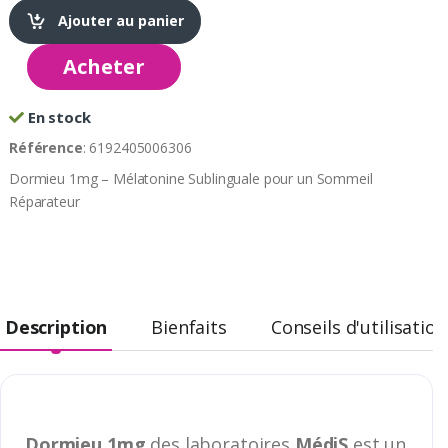
Ajouter au panier
Acheter
En stock
Référence
: 6192405006306
Dormieu 1mg – Mélatonine Sublinguale pour un Sommeil
Réparateur
Description
Bienfaits
Conseils d'utilisation
Dormieu 1mg
des laboratoires
MédiS
est un