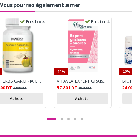
Vous pourriez également aimer
En stock
En stock
-11%
-20%
BIOHERBS GARCINIA CAMBOGIA 60 GELULES
VITAVEA EXPERT GRAISSES ET SUCRES 40 GELULES
800
DT
57.801
DT
24.000
44.800
DT
65.000
DT
Acheter
Acheter