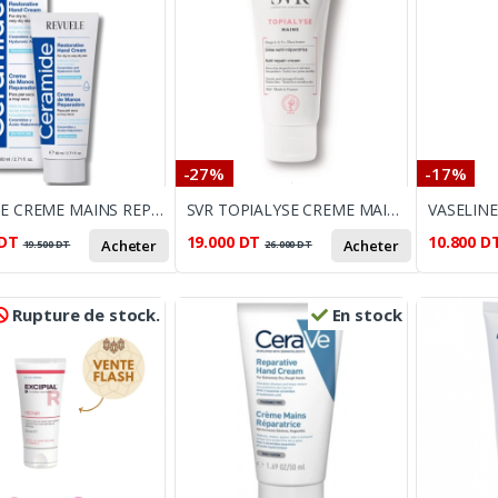
-27%
-17%
REVUELE CREME MAINS REPARATRICE AU CERAMIDE 80ML
SVR TOPIALYSE CREME MAINS 50ML
DT
19.000
DT
10.800
D
Acheter
Acheter
19.500
DT
26.000
DT
Rupture de stock.
En stock