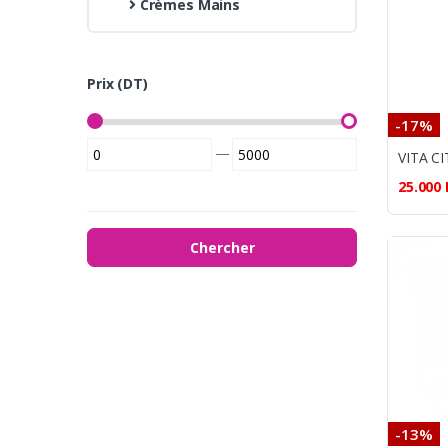
Crèmes Mains
Prix (DT)
-17%
—
25.000
Chercher
-13%