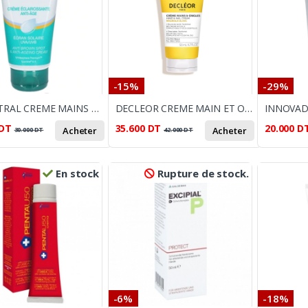
-15%
-29%
VITA CITRAL CREME MAINS ANTI AGE ECLAIRCISSANTE AVEC SPF, 75ML
DECLEOR CREME MAIN ET ONGLES 50ML
DT
35.600
DT
20.000
D
Acheter
Acheter
30.000
DT
42.000
DT
En stock
Rupture de stock.
-6%
-18%