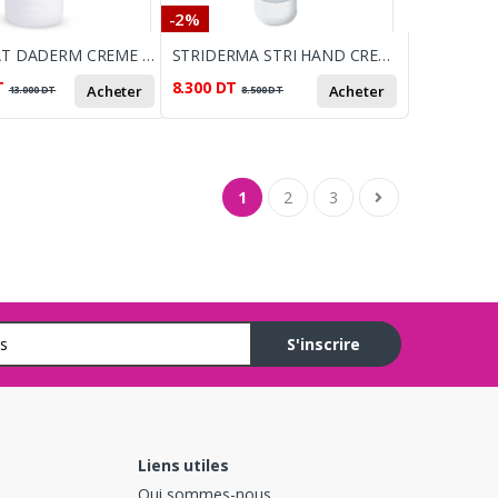
-2%
CYTOLNAT DADERM CREME MAINS 100ML
STRIDERMA STRI HAND CREME MAINS PROTECTRICE 100ML
T
8.300
DT
Acheter
Acheter
13.000
DT
8.500
DT
1
2
3
S'inscrire
Liens utiles
Qui sommes-nous