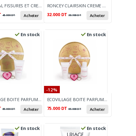
SVR XERIAL FISSURES ET CREVASSES 50 ML
RONCEY CLAIRSKIN CREME A MAINS SPF30+ 100ML
T
32.000
DT
Acheter
Acheter
45.000
DT
38.900
DT
En stock
En stock
-12%
ECOVILLAGE BOITE PARFUM UNDER THE JASMINE
ECOVILLAGE BOITE PARFUM SENSUAL MOMENT
T
75.000
DT
Acheter
Acheter
85.000
DT
85.000
DT
En stock
En stock