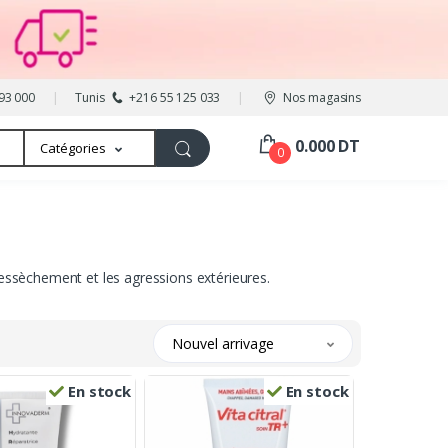
93 000
Tunis
+216 55 125 033
Nos magasins
0.000 DT
Catégories
0
dessèchement et les agressions extérieures.
Nouvel arrivage
En stock
En stock