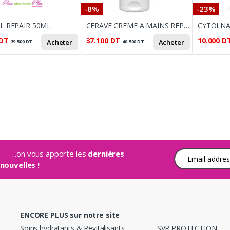
-8%
-23%
AL REPAIR 50ML
CERAVE CREME A MAINS REPARATRICE 50ML
DT
37.100
DT
10.000
D
Acheter
Acheter
39.500
DT
40.500
DT
...on vous apporte les
dernières
Adresse e-mail
nouvelles !
ENCORE PLUS sur notre site
Soins hydratants & Revitalisants
SVR PROTECTION