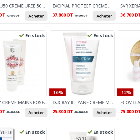
PENTA U50 CREME UREE 50% 30ML
EXCIPIAL PROTECT CREME MAINS 50ML
DT
37.800
DT
36.700
D
Acheter
Acheter
42.000
DT
40.000
DT
En stock
En stock
-16%
-12%
AURACY CREME MAINS ROSE INDIENNE&THE VERT 75GR
DUCRAY ICTYANE CREME MAINS 50ML
DT
25.300
DT
75.000
D
Acheter
Acheter
20.000
DT
30.000
DT
En stock
En stock