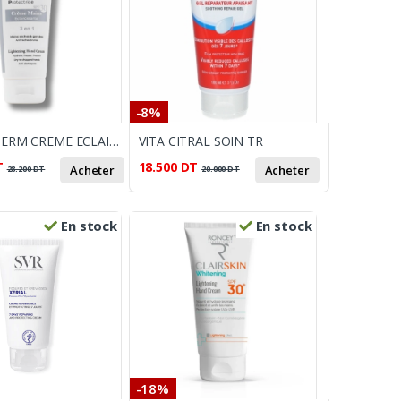
-8%
INNOVADERM CREME ECLAIRCISSANTE MAINS SPF30 100ML
VITA CITRAL SOIN TR
T
18.500
DT
Acheter
Acheter
28.200
DT
20.000
DT
En stock
En stock
-18%