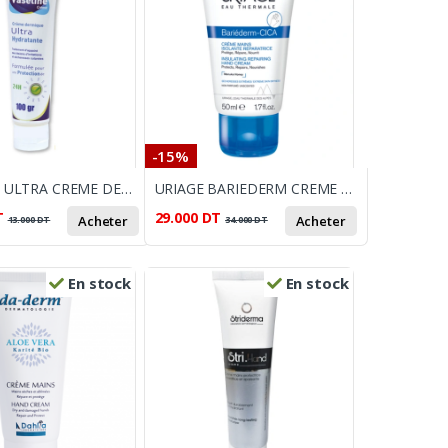
-15%
VASELINE ULTRA CREME DERMIQUE 100G
URIAGE BARIEDERM CREME MAINS 50 ML
T
29.000
DT
Acheter
Acheter
13.000
DT
34.000
DT
En stock
En stock