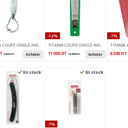
-12%
-7%
TITANIA COUPE ONGLE AVEC CHAINE
TITANIA COUPE ONGLE AVEC CUVETTE
TITANIA 
T
11.000
DT
6.500
DT
Acheter
Acheter
8.800
DT
12.500
DT
En stock
En stock
-7%