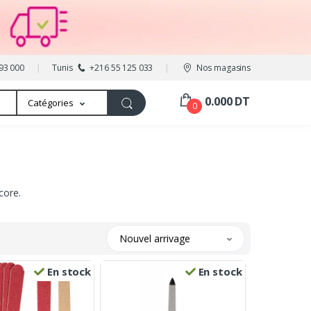
93 000
Tunis
+216 55 125 033
Nos magasins
0.000 DT
Catégories
0
core.
Nouvel arrivage
En stock
En stock