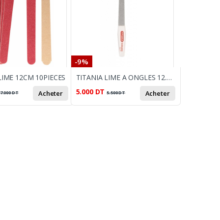
-9%
LIME 12CM 10PIECES
TITANIA LIME A ONGLES 12.5CM
5.000
DT
Acheter
Acheter
7.000
DT
5.500
DT