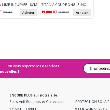
A LIME INCURVEE 18CM
TITANIA COUPE ONGLE INOX 9CM GM
T
19.000
DT
Acheter
Acheter
7.500
DT
20.500
DT
...on vous apporte les
dernières
Adresse e-mail
nouvelles !
ENCORE PLUS sur notre site
Soins Anti-Rougeurs et Correcteurs
PROTECTION SOLAIR
TOMMEE TIPPEE
9 EME ANNIVERSAIRE