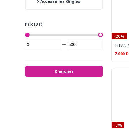
Accessoires Ongles
Prix (DT)
-20%
—
7.000
D
Chercher
-7%