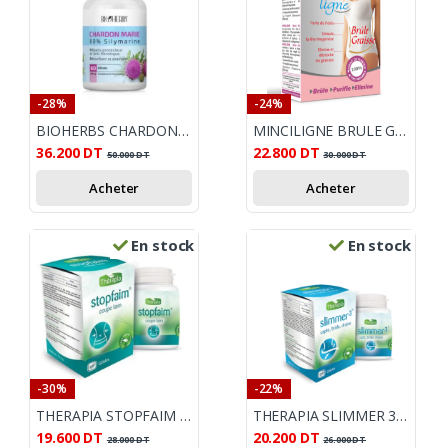
-28%
-24%
BIOHERBS CHARDON MARIE 80% 60 GELULES
MINCILIGNE BRULE GRAISSE B/30
36.200
DT
22.800
DT
50.000
DT
30.000
DT
Acheter
Acheter
En stock
En stock
-30%
-22%
THERAPIA STOPFAIM 60 GÉLULES
THERAPIA SLIMMER 3 30 GELULES
19.600
DT
20.200
DT
28.000
DT
26.000
DT