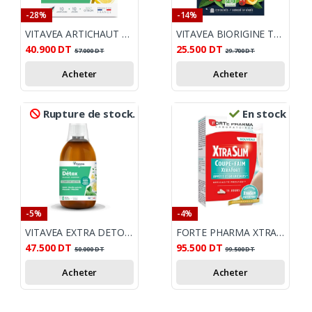
-28%
-14%
VITAVEA ARTICHAUT 10AMP
VITAVEA BIORIGINE THE MINCEUR 20 SACHETS
40.900
DT
25.500
DT
57.000
DT
29.700
DT
Acheter
Acheter
Rupture de stock.
En stock
-5%
-4%
VITAVEA EXTRA DETOX DRAINEUR CITRON 500ML
FORTE PHARMA XTRASLIM COUPE FAIM 60G
47.500
DT
95.500
DT
50.000
DT
99.500
DT
Acheter
Acheter