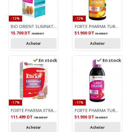
-13%
-12%
BIO ORIENT SLIMNAT VINAIGRE DE FIGUE DE BARBARIE BIO 250ML
FORTE PHARMA TURBO DRAINE ANANAS
15.700
DT
51.900
DT
18.000
DT
59.000
DT
Acheter
Acheter
En stock
En stock
-17%
-11%
FORTE PHARMA XTRASLIM CAPTEUR 3EN1 60G
FORTE PHARMA TURBO DRAINE FRAMBOISE 500ML
111.499
DT
51.900
DT
135.000
DT
58.600
DT
Acheter
Acheter