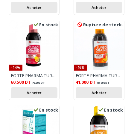
Acheter
Acheter
En stock
Rupture de stock.
-14%
-16%
FORTE PHARMA TURBO DRAINE AGRUME 500 ML
FORTE PHARMA TURBO DRAINE PECHE 500ML
60.500
DT
41.000
DT
70.000
DT
48.600
DT
Acheter
Acheter
En stock
En stock