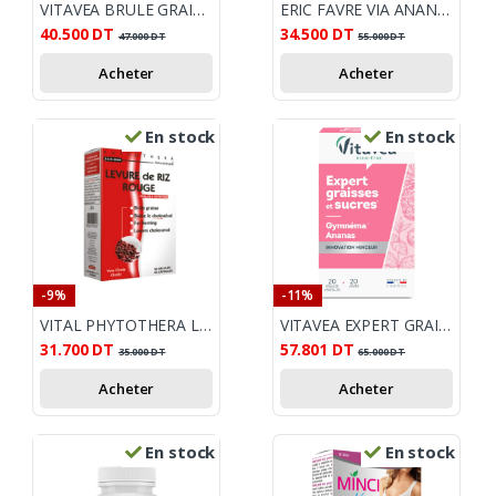
VITAVEA BRULE GRAISSE JOUR ET NUIT EXTRA FORT 30 GELULES
ERIC FAVRE VIA ANANAS BRULEUR DE GRAISSES 200ML
40.500
DT
34.500
DT
47.000
DT
55.000
DT
Acheter
Acheter
En stock
En stock
-9%
-11%
VITAL PHYTOTHERA LEVURE DE RIZ ROUGE 60 GELULES
VITAVEA EXPERT GRAISSES ET SUCRES 40 GELULES
31.700
DT
57.801
DT
35.000
DT
65.000
DT
Acheter
Acheter
En stock
En stock