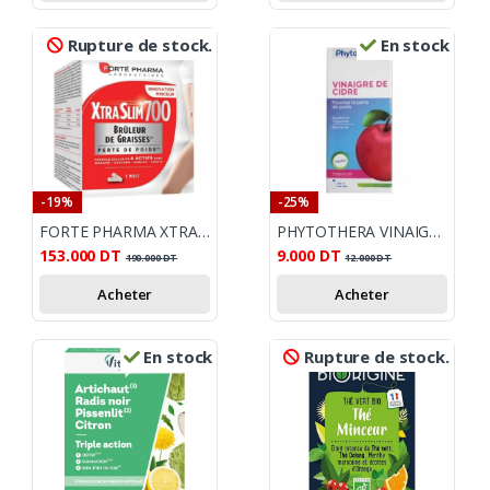
Rupture de stock.
En stock
-19%
-25%
FORTE PHARMA XTRASLIM 700 120 GELULES
PHYTOTHERA VINAIGRE DE CIDRE 250 ML
153.000
DT
9.000
DT
190.000
DT
12.000
DT
Acheter
Acheter
En stock
Rupture de stock.