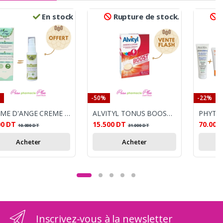
En stock
Rupture de stock.
R
-50%
-22%
PLUME D'ANGE CREME CONFORT RESPIRATOIRE + PLUME D'ANGE LINIMENT OLEO-CALCAIRE 30ML OFFERT
ALVITYL TONUS BOOST 20 COMPRIMES
00
DT
15.500
DT
70.000
10.000
DT
31.000
DT
Acheter
Acheter
Inscrivez-vous à la newsletter