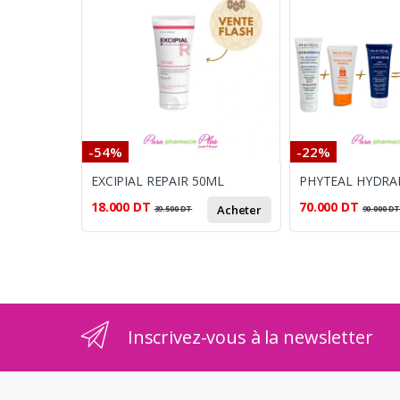
-54%
-22%
EXCIPIAL REPAIR 50ML
18.000
DT
70.000
DT
Acheter
39.500
DT
90.000
D
Inscrivez-vous à la newsletter