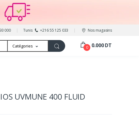
93 000
Tunis
+216 55 125 033
Nos magasins
0.000 DT
Catégories
0
IOS UVMUNE 400 FLUID