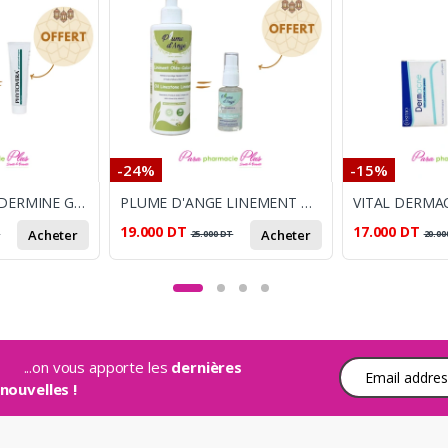
-24%
-15%
PHYTEAL HYDRADERMINE GEL 250ML + PHYTEAL ECRAN INVISIBLE SPF50 50 ML+ ATOPICREME CREME 100ML + PHYTOVERA GEL APAISANT OFFERT
PLUME D'ANGE LINEMENT OLEO-CALCAIRE 250ML+ PLUME D'ANGE EAU DE TOILETTE 30ML OFFERT
19.000
DT
17.000
DT
Acheter
Acheter
T
25.000
DT
20.00
...on vous apporte les
dernières
Adresse e-mail
nouvelles !