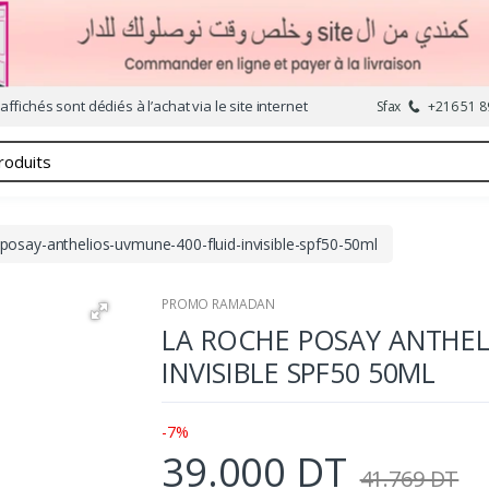
affichés sont dédiés à l’achat via le site internet
Sfax
+216 51 8
-posay-anthelios-uvmune-400-fluid-invisible-spf50-50ml
PROMO RAMADAN
LA ROCHE POSAY ANTHEL
INVISIBLE SPF50 50ML
-7%
39.000 DT
41.769 DT