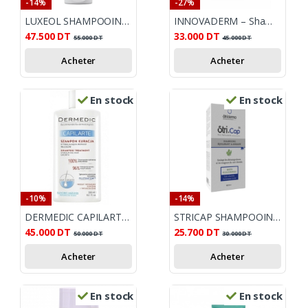
-14%
-27%
LUXEOL SHAMPOOING ANTI-CHUTE PROGRESSIVE 200 ML
INNOVADERM – Shampooing densifiant anti-chute 380 ml
47.500
DT
33.000
DT
55.000
DT
45.000
DT
Acheter
Acheter
En stock
En stock
-10%
-14%
DERMEDIC CAPILARTE SHAMOOING ANTICHUTE 300ML
STRICAP SHAMPOOING ANTI PELLICULAIRE EQUILIBRANT 200ML
45.000
DT
25.700
DT
50.000
DT
30.000
DT
Acheter
Acheter
En stock
En stock