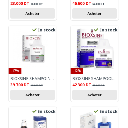
23.000
DT
46.600
DT
26.000
DT
52.000
DT
Acheter
Acheter
En stock
En stock
-17%
-12%
BIOXSINE SHAMPOING ANTI CHUTE CHEVEUX GRAS
BIOXSINE SHAMPOOING ANTI CHUTE A AIL NOIR 300ML
39.700
DT
42.300
DT
48.000
DT
48.000
DT
Acheter
Acheter
En stock
En stock