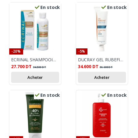
En stock
En stock
-20%
-5%
ECRINAL SHAMPOOING FORTIFIANT ANP2+ ANTI CHUTE FEMME 200ML
DUCRAY GEL RUBEFIANT 30 ML
27.700
DT
34.600
DT
34.500
DT
36.600
DT
Acheter
Acheter
En stock
En stock