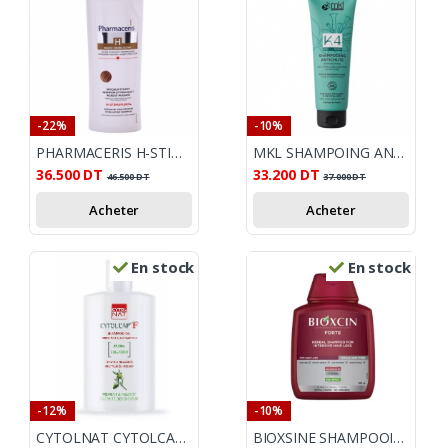
-22%
-10%
PHARMACERIS H-STIMUPURIN SHAMPOOING ACCELERATEUR DE POUSSE DE CHEVEUX 250 ML
MKL SHAMPOING ANTICHUTE BIO 250ML
36.500
DT
33.200
DT
46.500
DT
37.000
DT
Acheter
Acheter
En stock
En stock
-12%
-10%
CYTOLNAT CYTOLCAP F SHAMPOOING 200 ML
BIOXSINE SHAMPOOING ANTI CHUTE FORTE TOUS TYPES DE CHEVEUX 300ML