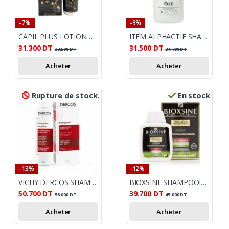
-7%
-9%
CAPIL PLUS LOTION ANTI CHUTE 100ml
ITEM ALPHACTIF SHAMPOOING CHEVEUX FINS 200 ML
31.300
DT
31.500
DT
33.500
DT
34.700
DT
Acheter
Acheter
Rupture de stock.
En stock
-13%
-12%
VICHY DERCOS SHAMPOOING ANTI CHUTES ENERGISSANT 200 ML
BIOXSINE SHAMPOOING FEMINA ANTICHUTE CHEVEUX SECS-NORMAUX 300ML
50.700
DT
39.700
DT
58.000
DT
45.000
DT
Acheter
Acheter