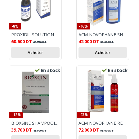
-8%
-16%
PROXIDIL SOLUTION ANTI CHUTE 125ML
ACM NOVOPHANE SHAMPOOING ÉNERGISANT 200 ML
60.600
DT
42.000
DT
65.700
DT
50.000
DT
Acheter
Acheter
En stock
En stock
-12%
-23%
BIOXSINE SHAMPOOING ANTI CHUTE ANTIPELLICULAIRE 300ML
ACM NOVOPHANE REACTIONAL LOTION ANTI-CHUTE 100 ML
39.700
DT
72.000
DT
45.000
DT
93.000
DT