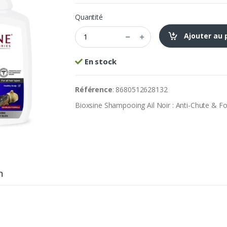
Quantité
Ajouter au 
En stock
Référence
: 8680512628132
Bioxsine Shampooing Ail Noir : Anti-Chute & For
n