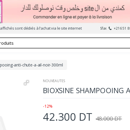
affichés sont dédiés à l’achat via le site internet
Sfax
+216 51 8
ooing-anti-chute-a-ail-noir-300ml
NOUVEAUTES
BIOXSINE SHAMPOOING A
-12%
42.300 DT
48.000 DT