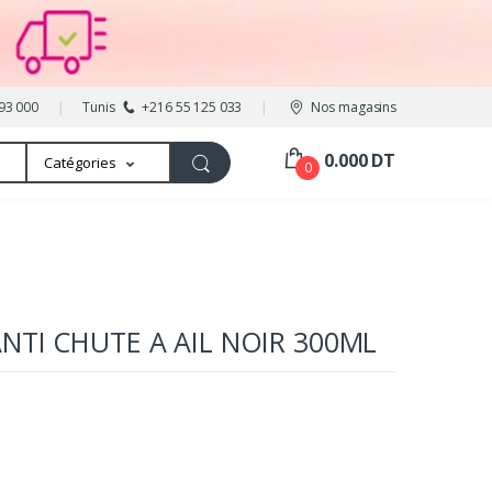
93 000
Tunis
+216 55 125 033
Nos magasins
0.000 DT
Catégories
0
NTI CHUTE A AIL NOIR 300ML