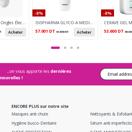
-8%
-8%
Momcozy Lime à Ongles Électrique
ISISPHARMA GLYCO-A MEDIUM PEELING 30ML
57.001
DT
53.600
DT
Acheter
Acheter
T
61.800
DT
58.50
...on vous apporte les
dernières
Adresse e-mail
nouvelles !
ENCORE PLUS sur notre site
Masques anti chute
Nettoyants & Exfoliant
Hygiène bucco-Dentaire
Sérum anti imperfecti