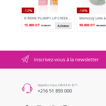
-12%
-10%
K-REINE PLUMPY LIP CHEEK TINT PEACH TO PINK 6ML
15.000
DT
90.000
DT
Acheter
17.000
DT
100.000
D
Inscrivez-vous à la newsletter
Appelez-nous 24h/24 et 7j/7 !
+216 51 893 000