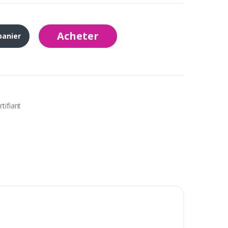
Acheter
panier
tifiant