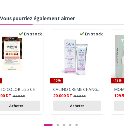
Vous pourriez également aimer
En stock
En stock
-10%
-13%
PHYTO COLOR 5.35 CHATAIN CLAIRE CHOCOLAT
CALINO CREME CHANGE PEAUX SECHES 75GR
100
DT
20.000
DT
129.50
48.000
DT
22.200
DT
Acheter
Acheter