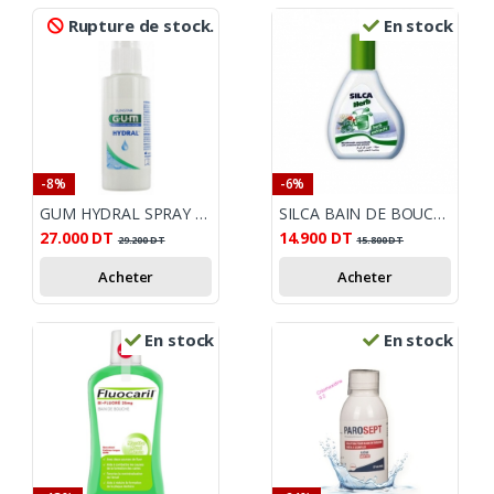
Rupture de stock.
En stock
-8%
-6%
GUM HYDRAL SPRAY HUMECTANT 50 ML
SILCA BAIN DE BOUCHE, 125 ML
27.000
DT
14.900
DT
29.200
DT
15.800
DT
Acheter
Acheter
En stock
En stock