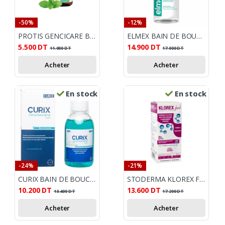
-50%
-12%
PROTIS GENCICARE BAIN DE BOUCHE 125 ML
ELMEX BAIN DE BOUCHE SENSITIVE 400 ML
5.500
DT
14.900
DT
11.000
DT
17.000
DT
Acheter
Acheter
En stock
En stock
-24%
-21%
CURIX BAIN DE BOUCHE CHLORHEXIDINE 0.2% 200ML
STODERMA KLOREX FORT 250ML
10.200
DT
13.600
DT
13.400
DT
17.200
DT
Acheter
Acheter