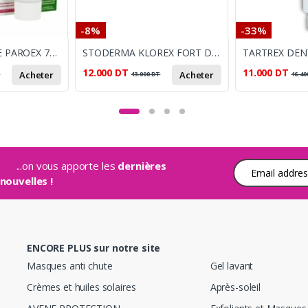
-8%
-33%
GUM DENTIFRICE PAROEX 75 ML
STODERMA KLOREX FORT DENTIFRICE 75G
12.000
DT
11.000
DT
Acheter
Acheter
T
13.000
DT
16.40
...on vous apporte les
dernières
Adresse e-mail
nouvelles !
ENCORE PLUS sur notre site
Masques anti chute
Gel lavant
Crèmes et huiles solaires
Après-soleil