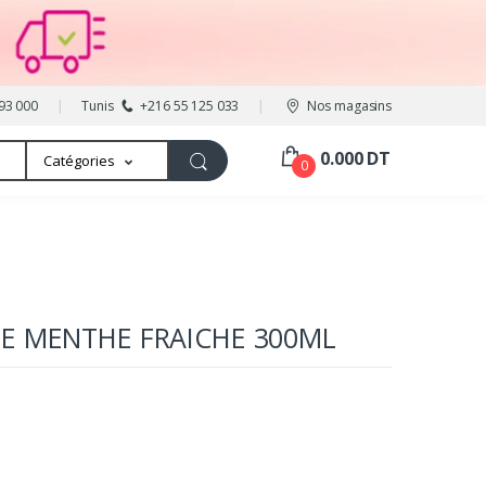
93 000
Tunis
+216 55 125 033
Nos magasins
0.000 DT
Catégories
0
E MENTHE FRAICHE 300ML