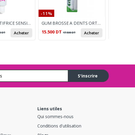
-11%
-9%
TARTREX DENTIFRICE SENSIBILTLE 80 ML
GUM BROSSE A DENTS ORTHO VOYAGE
15.500
DT
14.500
DT
Acheter
Acheter
0
DT
17.500
DT
1
S'inscrire
Liens utiles
Qui sommes-nous
Conditions d'utilisation