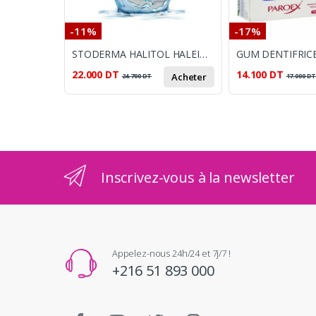
-11%
-17%
STODERMA HALITOL HALEINE FRAICHE BAIN DE BOUCHE 500ML
22.000
DT
14.100
DT
Acheter
24.700
DT
17.000
D
Inscrivez-vous à la newsletter
Appelez-nous 24h/24 et 7j/7 !
+216 51 893 000