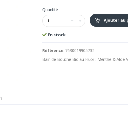
Quantité
Ajouter au 
En stock
Référence
: 7630019905732
Bain de Bouche Bio au Fluor : Menthe & Aloe 
n