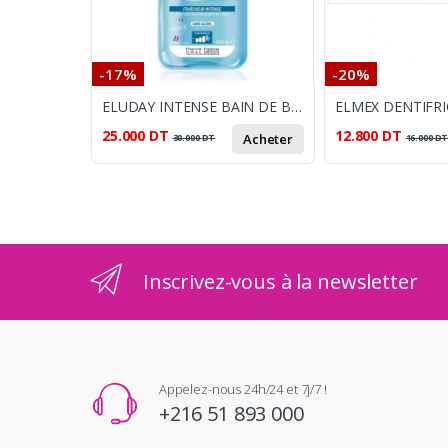
-17%
-20%
ELUDAY INTENSE BAIN DE BOUCHE 500ML
25.000
DT
12.800
DT
Acheter
30.000
DT
16.000
D
Inscrivez-vous à la newsletter
Appelez-nous 24h/24 et 7j/7 !
+216 51 893 000