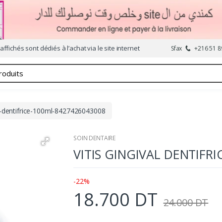
affichés sont dédiés à l’achat via le site internet
Sfax
+216 51 8
al-dentifrice-100ml-8427426043008
SOIN DENTAIRE
VITIS GINGIVAL DENTIFRI
-22%
18.700 DT
24.000 DT