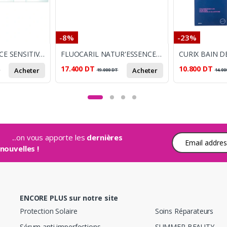
-8%
-23%
ELMEX DENTIFRICE SENSITIVE ORIGINAL 75ML
FLUOCARIL NATUR'ESSENCE DENTS SENSIBLES 75ML
17.400
DT
10.800
DT
Acheter
Acheter
T
19.000
DT
14.00
...on vous apporte les
dernières
Adresse e-mail
nouvelles !
ENCORE PLUS sur notre site
Protection Solaire
Soins Réparateurs
Sérum anti imperfections
SUMMER BEAUTY