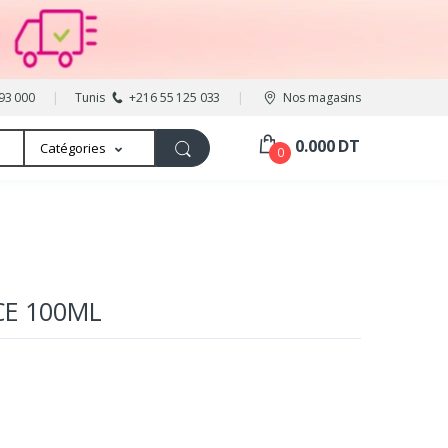
93 000
Tunis
+216 55 125 033
Nos magasins
0.000 DT
Catégories
0
CE 100ML