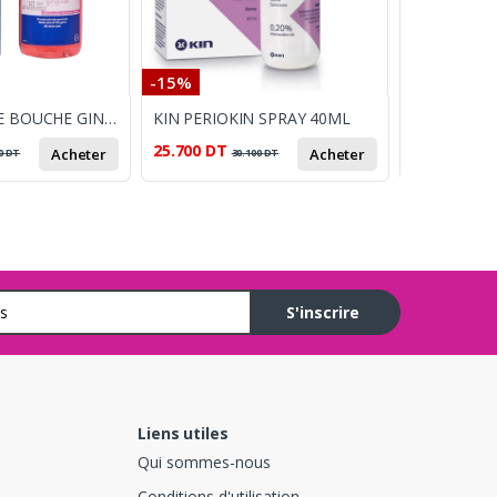
-15%
-15%
CURIX BAIN DE BOUCHE GINGIVAL 200ML
KIN PERIOKIN SPRAY 40ML
25.700
DT
17.800
DT
Acheter
Acheter
0
DT
30.100
DT
2
S'inscrire
Liens utiles
Qui sommes-nous
Conditions d'utilisation