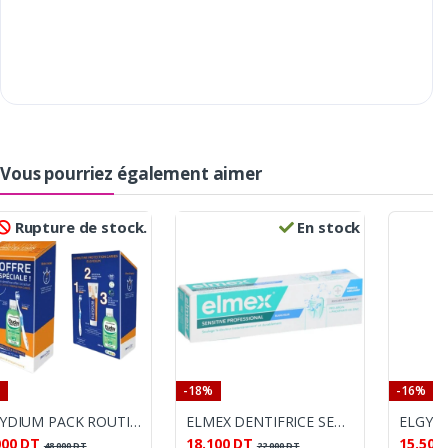
Vous pourriez également aimer
Rupture de stock.
En stock
-18%
-16%
ELGYDIUM PACK ROUTINE PROTECTION CARIES
ELMEX DENTIFRICE SENSITIVE PROFESSIONAL BLANCHEUR 75ML
000
DT
18.100
DT
15.500
48.000
DT
22.000
DT