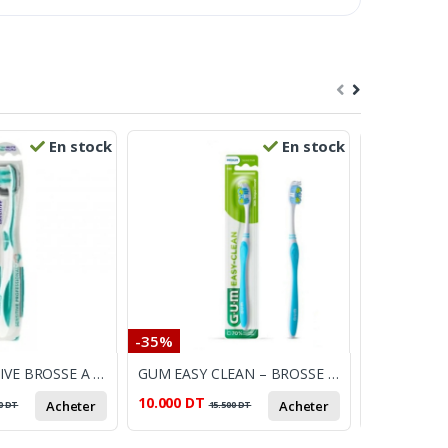
En stock
En stock
-35%
-18%
ELMEX SENSITIVE BROSSE A DENTS EXTRA SOUPLE
GUM EASY CLEAN – BROSSE À DENTS MEDIUM 135
10.000
DT
17.300
DT
Acheter
Acheter
0
DT
15.500
DT
2