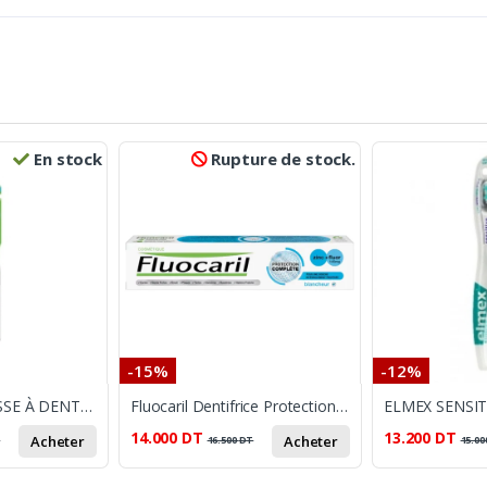
En stock
Rupture de stock.
-15%
-12%
FLUOCARIL BROSSE À DENTS PRÉCISION INTERDENTAIRE MEDIUM
Fluocaril Dentifrice Protection Complete Blancheur
14.000
DT
13.200
DT
Acheter
Acheter
T
16.500
DT
15.00