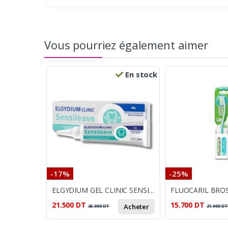
Vous pourriez également aimer
En stock
-17%
-25%
ELGYDIUM GEL CLINIC SENSILEAVE 30ML
21.500
DT
15.700
DT
Acheter
26.000
DT
21.000
D