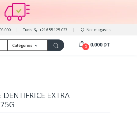
93 000
Tunis
+216 55 125 033
Nos magasins
0.000 DT
Catégories
0
 DENTIFRICE EXTRA
 75G