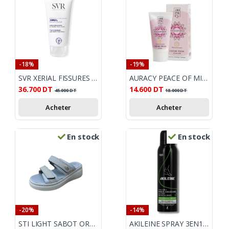
-18%
-19%
SVR XERIAL FISSURES ET CREVASSES 50 ML
AURACY PEACE OF MIND CREME PIEDS A L'UREE 20% 50GR
36.700
DT
14.600
DT
45.000
DT
18.000
DT
Acheter
Acheter
En stock
En stock
-20%
-14%
STI LIGHT SABOT ORTHO FEMME ETE AUBERGINE
AKILEINE SPRAY 3EN1 PIEDS & CHAUSSURES 150ML