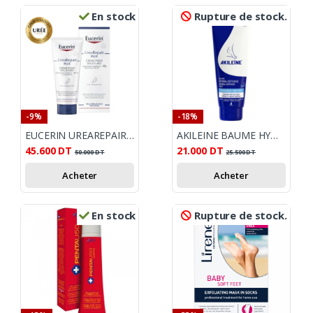
En stock
Rupture de stock.
-9%
-18%
EUCERIN UREAREPAIR PLUS CREME PIEDS 10% 100ML
AKILEINE BAUME HYDRA DEFENSE PIEDS TRES SECS 125ML
45.600
DT
21.000
DT
50.000
DT
25.500
DT
Acheter
Acheter
En stock
Rupture de stock.