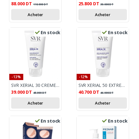
88.000
DT
25.800
DT
110.000
DT
30.000
DT
Acheter
Acheter
En stock
En stock
-13%
-12%
SVR XERIAL 30 CREME PIEDS SECS ET ABÎMES 50ML
SVR XERIAL 50 EXTREME CREME PIEDS 50 ML
39.000
DT
40.700
DT
45.000
DT
46.000
DT
Acheter
Acheter
En stock
En stock