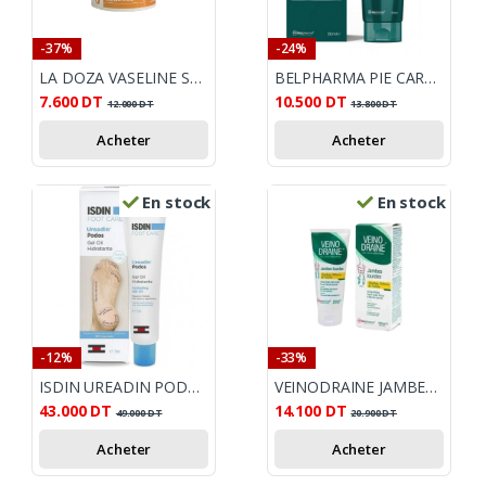
-37%
-24%
LA DOZA VASELINE SALICYLÉE 5 %
BELPHARMA PIE CARE CRÈME PIEDS 50 ML
7.600
DT
10.500
DT
12.000
DT
13.800
DT
Acheter
Acheter
En stock
En stock
-12%
-33%
ISDIN UREADIN PODOS GEL HUILE PIEDS 75ML
VEINODRAINE JAMBES LOURDES GEL CREME 100ML
43.000
DT
14.100
DT
49.000
DT
20.900
DT
Acheter
Acheter