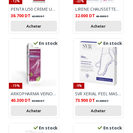
-13%
-33%
PENTA U50 CREME UREE 50% 30ML
LIRENE CHAUSSETTES EXFOLIANTES À 2,5 % D’URÉE
36.700
DT
32.000
DT
42.000
DT
48.000
DT
Acheter
Acheter
En stock
En stock
-19%
-9%
ARKOPHARMA VEINOFLUX GEL JAMBES LEGERES 150ML
SVR XERIAL PEEL MASQUE EXFOLIANT PIEDS
40.300
DT
73.900
DT
50.000
DT
81.000
DT
Acheter
Acheter
En stock
En stock