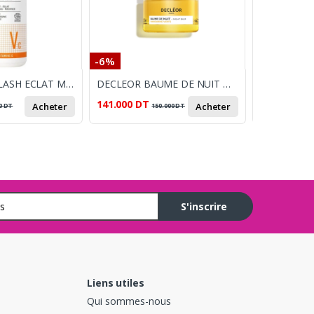
-6%
-16%
NOVEXPERT FLASH ECLAT MOUSSE NETTOYANTE 150ML
DECLEOR BAUME DE NUIT MANDARINE VERTE 15ML
141.000
DT
59.500
DT
Acheter
Acheter
0
DT
150.000
DT
7
S'inscrire
Liens utiles
Qui sommes-nous