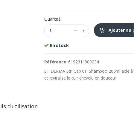
Quantité
Ajouter au 
En stock
Référence
: 6192311800234
STIDERMA Stri Cap CH Shampoo 200ml aide à rédu
et revitalise le cuir chevelu en douceur
ls d'utilisation