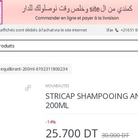
affichés sont dédiés à l’achat via le site internet
Sfax
+216 51 8
-equilibrant-200ml-6192311800234
NOUVEAUTES
STRICAP SHAMPOOING AN
200ML
-14%
25.700 DT
30.000 DT