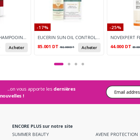
-17%
-25%
VICHY DERCOS SHAMPOOING ENERGISANT ANTI-CHUTE 400 ML
EUCERIN SUN OIL CONTROL ULTRA-LIGHT UV SERUM SPF50+ – 50 ML
85.001
DT
44.000
DT
Acheter
Acheter
T
102.000
DT
59.00
...on vous apporte les
dernières
Adresse e-mail
nouvelles !
ENCORE PLUS sur notre site
SUMMER BEAUTY
AVENE PROTECTION