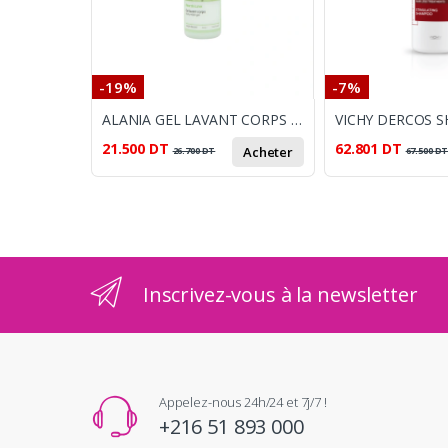
-19%
-7%
ALANIA GEL LAVANT CORPS FLEUR DE LUNE 350ML
21.500
DT
62.801
DT
Acheter
26.700
DT
67.500
D
Inscrivez-vous à la newsletter
Appelez-nous 24h/24 et 7j/7 !
+216 51 893 000