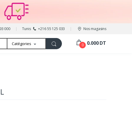
93 000
Tunis
+216 55 125 033
Nos magasins
0.000 DT
Catégories
0
ML