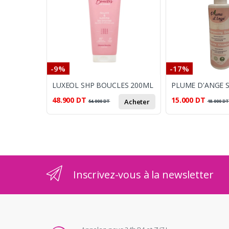
-9%
-17%
LUXEOL SHP BOUCLES 200ML
48.900
DT
15.000
DT
Acheter
54.000
DT
18.000
D
Inscrivez-vous à la newsletter