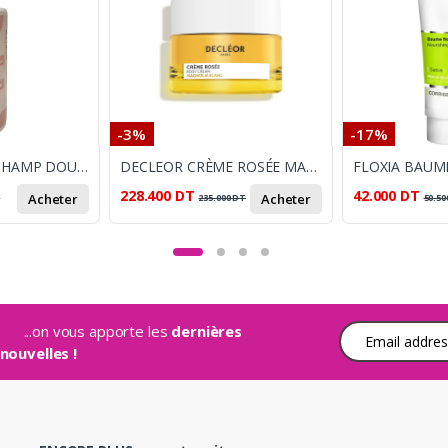
-3%
-17%
PLUME D'ANGE SHAMP DOUX 250ML
DECLEOR CRÈME ROSÉE MAGNOLIA BLANC 50ML
228.400
DT
42.000
DT
Acheter
Acheter
T
235.000
DT
50.50
...on vous apporte les
dernières
Adresse e-mail
nouvelles !