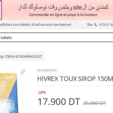
affichés sont dédiés à l’achat via le site internet
Sfax
+216 51 8
irop-150ml-6192440602167
NOUVEAUTES
HIVREX TOUX SIROP 150
-28%
17.900 DT
25.000 DT