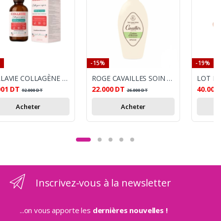
-15%
-19%
COLLAVIE COLLAGÈNE REPAIR – BOISSON AU COLLAGÈNE SAVEUR ANANAS, FORMAT 250 ML
ROGE CAVAILLES SOIN TOILETTE INTIME HYDRATANT SECHERESSE 250 ML
001
DT
22.000
DT
40.000
92.000
DT
26.000
DT
Acheter
Acheter
Inscrivez-vous à la newsletter
...on vous apporte les
dernières nouvelles !