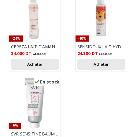
-24%
-10%
CEREZA LAIT D'AMANDE DEMAQUILLANT 200ML
SENSIDOUX LAIT HYDRATANTE APAISANTE 250 ML
34.000
DT
24.300
DT
44.900
DT
27.000
DT
Acheter
Acheter
En stock
-9%
SVR SENSIFINE BAUME DEMAIQUILLANT 100G