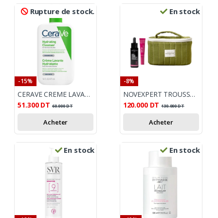
Rupture de stock.
En stock
-15%
-8%
CERAVE CREME LAVANTE HYDRATANTE 473ML
NOVEXPERT TROUSSE HYALURONIQUE
51.300
DT
120.000
DT
60.000
DT
130.000
DT
Acheter
Acheter
En stock
En stock