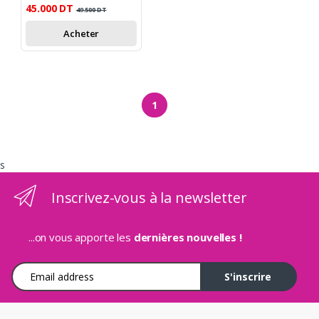
45.000
DT
49.500
DT
Acheter
1
s
Inscrivez-vous à la newsletter
...on vous apporte les
dernières nouvelles !
Adresse e-mail
S'inscrire