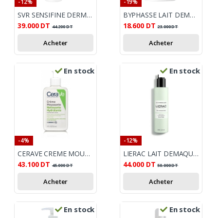
-12%
-19%
SVR SENSIFINE DERMO NETTOYANT 200ML
BYPHASSE LAIT DEMAQUILLANT 500ML
39.000
DT
18.600
DT
44.200
DT
23.000
DT
Acheter
Acheter
En stock
En stock
-4%
-12%
CERAVE CREME MOUSSANTE 236ML
LIERAC LAIT DEMAQUILLANT 200ML
43.100
DT
44.000
DT
45.000
DT
50.000
DT
Acheter
Acheter
En stock
En stock