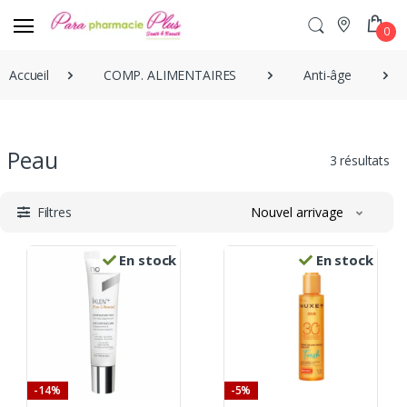
0
Accueil
COMP. ALIMENTAIRES
Anti-âge
Peau
3 résultats
Filtres
Nouvel arrivage
En stock
En stock
-14%
-5%