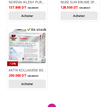
NOREVA IKLEN+ PURE C REVERSE SOIN DE JOUR
NUXE SUN BRUME SPF30+ 150ML
137.800
DT
128.500
DT
160.000
DT
135.000
DT
Acheter
Acheter
En stock
-14%
AKTIV KOLLAGENE BEAUTY 30 AMPOULES
200.000
DT
233.000
DT
Acheter