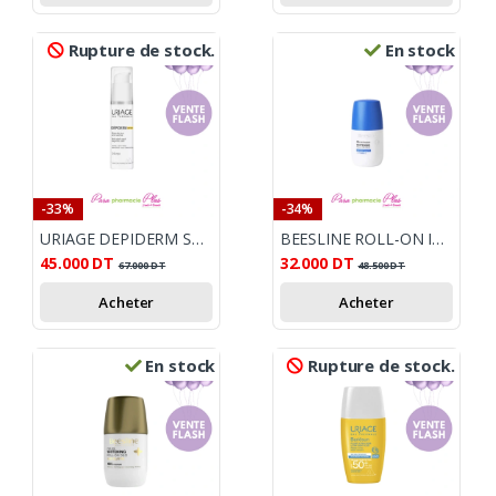
Rupture de stock.
En stock
-33%
-34%
URIAGE DEPIDERM SPF 50+ SOIN DE JOUR 30 ML
BEESLINE ROLL-ON INSTANT WHITE +VIT C
45.000
DT
32.000
DT
67.000
DT
48.500
DT
Acheter
Acheter
En stock
Rupture de stock.