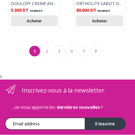
DOULOFF CREME ANTI DOULEUR 50ML
ORTHOLITE SABOT ORTHO FEMME ETE ROSE CUIVRE
5.000
DT
80.000
DT
10.000
DT
90.000
DT
Acheter
Acheter
1
2
3
4
5
s
Inscrivez-vous à la newsletter
...on vous apporte les
dernières nouvelles !
Adresse e-mail
S'inscrire