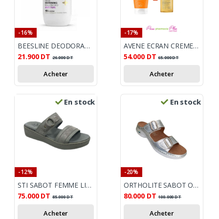
-16%
-17%
BEESLINE DEODORANT ROLL ON BEAUTY PEARL 4EN1 50ML
AVENE ECRAN CREME SOLAIRE SPF50+ 50ML + AVENE XERACALM HUILE LAVANTE OFFERT
21.900
DT
54.000
DT
26.000
DT
65.000
DT
Acheter
Acheter
En stock
En stock
-12%
-20%
STI SABOT FEMME LIGHT GRIS ARGENT
ORTHOLITE SABOT ORTHO FEMME ETE ARGENT
75.000
DT
80.000
DT
85.000
DT
100.000
DT
Acheter
Acheter