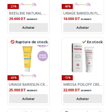
-23%
-48%
BEESLINE NATURAL WHITENING ROLL-ON HAIR DELAYING 50ML
URIAGE BARIESUN FLUIDE ULTRA LEGER SPF50+ 30ML
29.600
DT
16.000
DT
38.500
DT
31.000
DT
Acheter
Acheter
Rupture de stock.
En stock
-48%
-15%
URIAGE BARIESUN CREME SOLAIRE TEINTEE CLAIRE SPF 50+ 50ML
MIROSA POILOFF CREME ANTI REPOUSSE 100ML
25.000
DT
22.000
DT
48.000
DT
26.000
DT
Acheter
Acheter