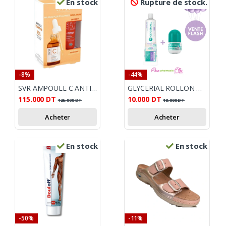
En stock
Rupture de stock.
-8%
-44%
SVR AMPOULE C ANTI-OX + SUN SECURE ECRAN
GLYCERIAL ROLLON ANTI TRANSPIRANT 50ML+GLYCERIAL DEO CREME 30ML
115.000
DT
10.000
DT
125.000
DT
18.000
DT
Acheter
Acheter
En stock
En stock
-50%
-11%