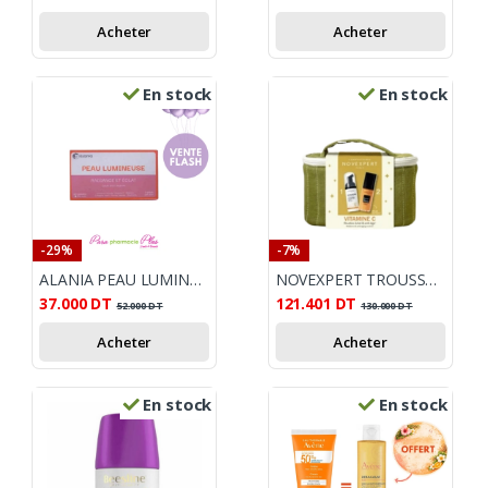
Acheter
Acheter
En stock
En stock
-29%
-7%
ALANIA PEAU LUMINEUSE RADIANCE ET ECLAT 30 GELULES
NOVEXPERT TROUSSE VIT - C
37.000
DT
121.401
DT
52.000
DT
130.000
DT
Acheter
Acheter
En stock
En stock