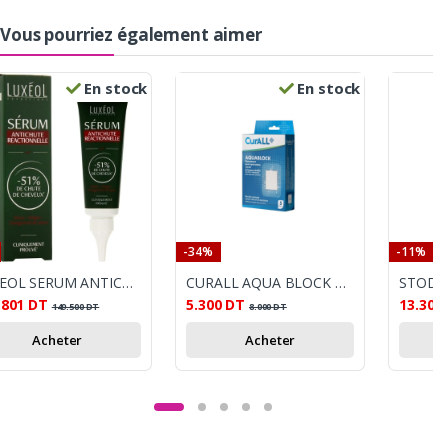
Vous pourriez également aimer
En stock
En stock
-34%
-11%
LUXEOL SERUM ANTICHUTE RÉACTIONNELLE 50 ML
CURALL AQUA BLOCK PANSEMENTS HYDROCOLLOÏDES 7X5 CM B/5
.801
DT
5.300
DT
13.300
149.500
DT
8.000
DT
Acheter
Acheter