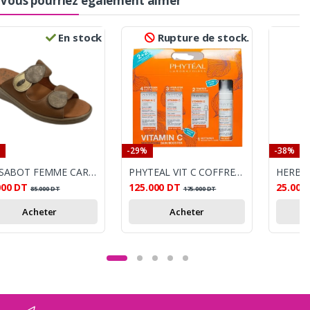
Vous pourriez également aimer
En stock
Rupture de stock.
-29%
-38%
STI SABOT FEMME CARAMEL DORE
PHYTEAL VIT C COFFRET ECRAN+ SERUM + CREME + MOUSSE
000
DT
125.000
DT
25.000
85.000
DT
175.000
DT
Acheter
Acheter