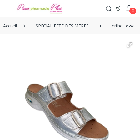
0
Accueil
SPECIAL FETE DES MERES
ortholite-sab