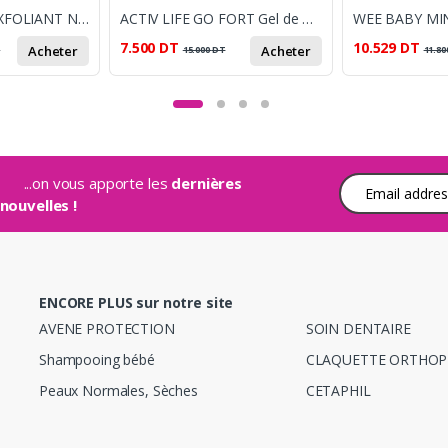
FLOXIA SAVON EXFOLIANT NOURRISSANT 125G
ACTIV LIFE GO FORT Gel de massage pour muscles et articulations 50 g
7.500
DT
10.529
DT
Acheter
Acheter
T
15.000
DT
11.80
...on vous apporte les
dernières
Adresse e-mail
nouvelles !
ENCORE PLUS sur notre site
AVENE PROTECTION
SOIN DENTAIRE
Shampooing bébé
CLAQUETTE ORTHOP
Peaux Normales, Sèches
CETAPHIL