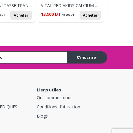
WEE BABY MINI TASSE TRANSITION EN VERRE 30 ML
VITAL PEDIAKIDS CALCIUM & VIT D3 150 ML
ISDIN FLA
13.900
DT
112.900
DT
Acheter
Acheter
0
DT
18.000
DT
S'inscrire
Liens utiles
Qui sommes-nous
EDIQUES
Conditions d'utilisation
Blogs