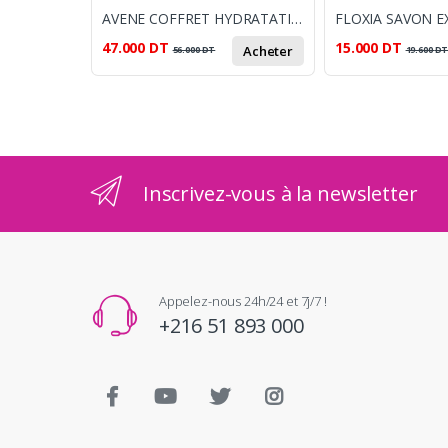
AVENE COFFRET HYDRATATION CREME AVENE HYDRANCE LIGHT + AVEN CLEANANCE GEL NETTOYANT + SERUM HYDRANCE BOOST
47.000
DT
15.000
DT
Acheter
56.000
DT
19.600
D
Inscrivez-vous à la newsletter
Appelez-nous 24h/24 et 7j/7 !
+216 51 893 000