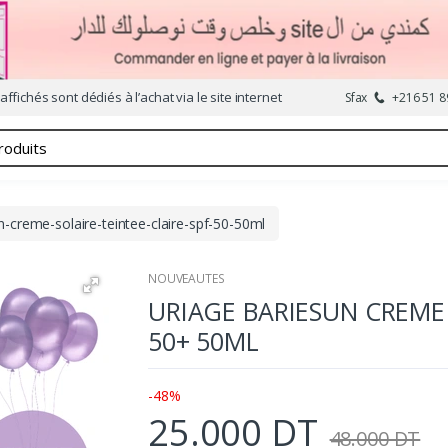
affichés sont dédiés à l’achat via le site internet
Sfax
+216 51 8
n-creme-solaire-teintee-claire-spf-50-50ml
NOUVEAUTES
URIAGE BARIESUN CREME 
50+ 50ML
-48%
25.000 DT
48.000 DT