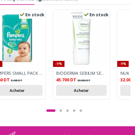
En stock
En stock
-9%
-9%
PAMPERS SMALL PACK S3 BTE9
BIODERMA SEBIUM SENSITIVE 30 ML
40
DT
45.700
DT
32.000
8.600
DT
50.000
DT
Acheter
Acheter