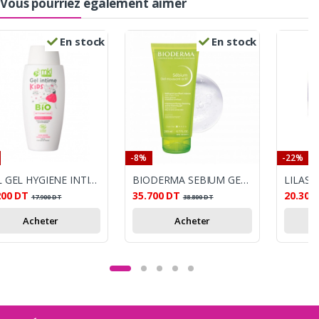
Vous pourriez également aimer
En stock
En stock
-8%
-22%
MKL GEL HYGIENE INTIME BIO KIDS 100ML
BIODERMA SEBIUM GEL MOUSSANT ACTIF TB 200ML
200
DT
35.700
DT
20.300
17.900
DT
38.800
DT
Acheter
Acheter