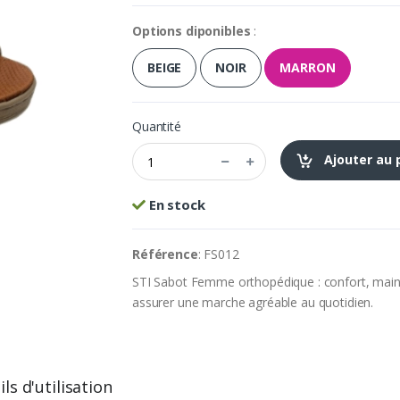
Options diponibles
:
BEIGE
NOIR
MARRON
Quantité
Ajouter au 
En stock
Référence
: FS012
STI Sabot Femme orthopédique : confort, mainti
assurer une marche agréable au quotidien.
ls d'utilisation