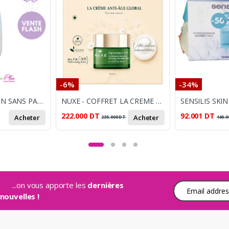
-6%
-34%
BEESLINE ROLLON SANS PARFUM ECLAIRCISSANT 4EN1
NUXE - COFFRET LA CREME DE JOUR ANTI AGE GLOBAL 50ML + BRACELET EN PERLE OFFERT
222.000
DT
92.001
DT
Acheter
Acheter
T
235.000
DT
140.0
...on vous apporte les
dernières
Adresse e-mail
nouvelles !