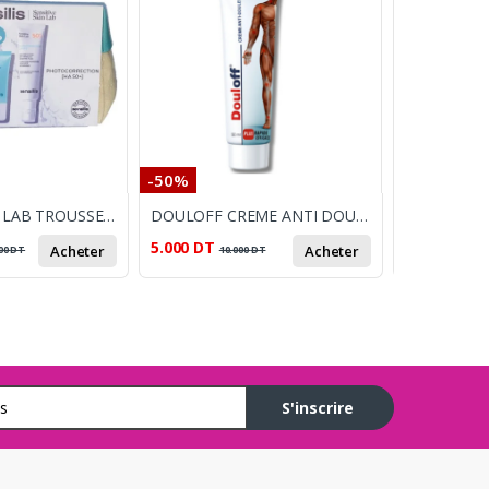
-50%
-10%
SENSILIS SKIN LAB TROUSSE PHOTOCORRECTION [HA50+] INVISIBLE 50ML+ HYDRA ESSENCE SORBET GEL 40ML(-50%)
DOULOFF CREME ANTI DOULEUR 50ML
5.000
DT
130.000
DT
Acheter
Acheter
00
DT
10.000
DT
S'inscrire