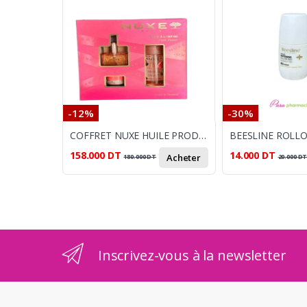
-12%
-30%
COFFRET NUXE HUILE PRODIGIEUSE FLORAL +EAU MICELLAIRE + BAUME LEVRES
158.000
DT
14.000
DT
Acheter
180.000
DT
20.000
D
Inscrivez-vous à la newsletter