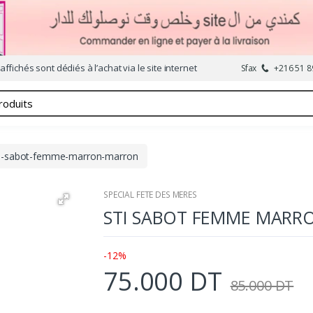
affichés sont dédiés à l’achat via le site internet
Sfax
+216 51 8
ti-sabot-femme-marron-marron
SPECIAL FETE DES MERES
STI SABOT FEMME MARR
-12%
75.000 DT
85.000 DT