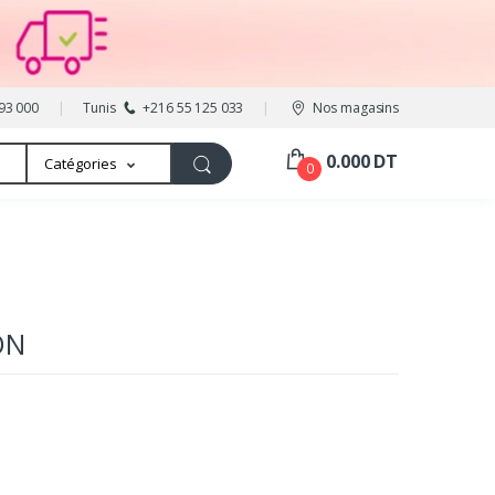
93 000
Tunis
+216 55 125 033
Nos magasins
0.000 DT
Catégories
0
ON