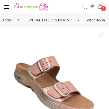
0
Accueil
SPECIAL FETE DES MERES
ortholite-sab