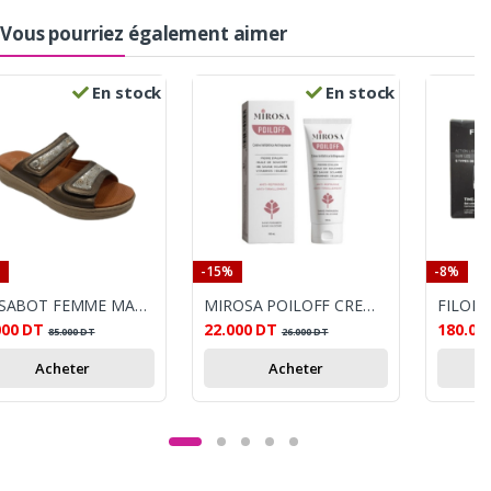
Vous pourriez également aimer
En stock
En stock
-15%
-8%
STI SABOT FEMME MARRON
MIROSA POILOFF CREME ANTI REPOUSSE 100ML
000
DT
22.000
DT
180.00
85.000
DT
26.000
DT
Acheter
Acheter