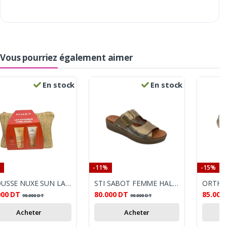
Vous pourriez également aimer
En stock
En stock
-11%
-15%
TROUSSE NUXE SUN LAIT FRAICHEUR APRES-SILEIL+ HUILE DE DOUCE PRODIGIEUX OFFERT
STI SABOT FEMME HALLUS VALGUS BEIGE
000
DT
80.000
DT
85.000
90.000
DT
90.000
DT
Acheter
Acheter