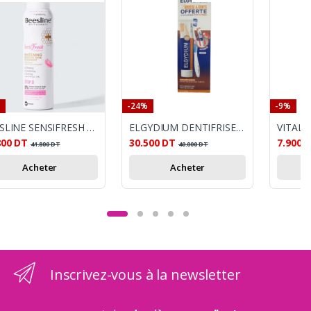
-24%
-9%
BEESLINE SENSIFRESH SPRAY DEODORANT INTIME BLANCHISSANT 150ML
ELGYDIUM DENTIFRISE PROTECTION CARIES 75MM+2 BROUSSE A DENTS OFFERTS
800
DT
30.500
DT
7.900
41.800
DT
40.000
DT
Acheter
Acheter
Inscrivez-vous à la newsletter