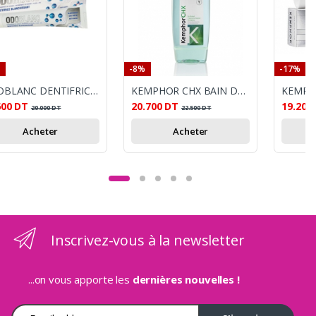
-8%
-17%
ODOBLANC DENTIFRICE 75 G
KEMPHOR CHX BAIN DE BOUCHE 500ML
600
DT
20.700
DT
19.200
20.000
DT
22.500
DT
Acheter
Acheter
Inscrivez-vous à la newsletter
...on vous apporte les
dernières nouvelles !
Adresse e-mail